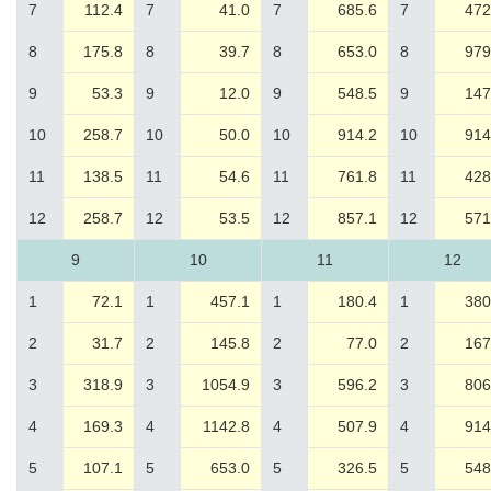
7
112.4
7
41.0
7
685.6
7
472
8
175.8
8
39.7
8
653.0
8
979
9
53.3
9
12.0
9
548.5
9
147
10
258.7
10
50.0
10
914.2
10
914
11
138.5
11
54.6
11
761.8
11
428
12
258.7
12
53.5
12
857.1
12
571
9
10
11
12
1
72.1
1
457.1
1
180.4
1
380
2
31.7
2
145.8
2
77.0
2
167
3
318.9
3
1054.9
3
596.2
3
806
4
169.3
4
1142.8
4
507.9
4
914
5
107.1
5
653.0
5
326.5
5
548