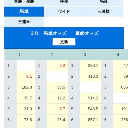
単勝・複勝
枠複
馬複
馬単
ワイド
三連複
三連単
３Ｒ 馬単オッズ 最終オッズ
更新
1
2
3
4
1
1
5.2
1
298.1
1
47
2
9.1
2
2
113.3
2
39
3
182.8
3
38.5
3
3
685
4
39.7
4
12.2
4
914.2
4
5
31.0
5
8.7
5
548.5
5
101
6
78.8
6
25.4
6
857.1
6
258