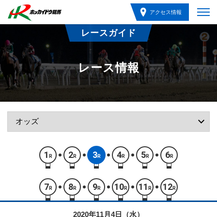
アクセス情報
レースガイド
レース情報
1
2
3
4
5
6
R
R
R
R
R
R
7
8
9
10
11
12
R
R
R
R
R
R
2020年11月4日（水）