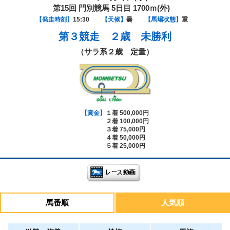
第15回 門別競馬 5日目 1700ｍ(外)
【発走時刻】
15:30
【天候】
曇
【馬場状態】
重
第３競走
２歳 未勝利
（サラ系２歳 定量）
【賞金】
１着 500,000円
２着 100,000円
３着 75,000円
４着 50,000円
５着 25,000円
馬番順
人気順