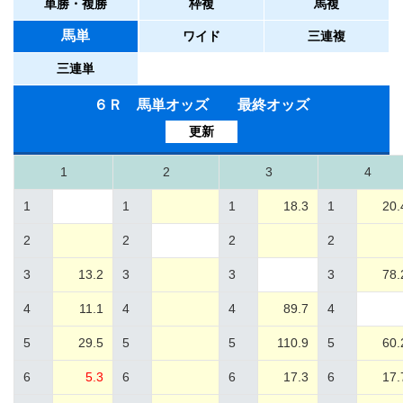
単勝・複勝
枠複
馬複
馬単
ワイド
三連複
三連単
６Ｒ 馬単オッズ 最終オッズ
更新
1
2
3
4
1
1
1
18.3
1
20.
2
2
2
2
3
13.2
3
3
3
78.
4
11.1
4
4
89.7
4
5
29.5
5
5
110.9
5
60.
6
5.3
6
6
17.3
6
17.