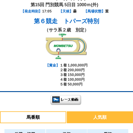
第15回 門別競馬 5日目 1000ｍ(外)
【発走時刻】
17:05
【天候】
曇
【馬場状態】
重
第６競走
トパーズ特別
（サラ系２歳 別定）
【賞金】
１着 1,000,000円
２着 200,000円
３着 150,000円
４着 100,000円
５着 50,000円
馬番順
人気順