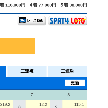
着 116,000円
４着 77,000円
５着 38,000円
三連複
三連単
更新
7
8
219.2
12.2
115.1
8
9