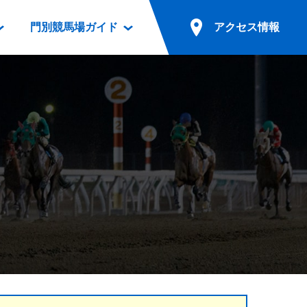
門別競馬場ガイド
アクセス情報
情報
票案内
ファンルーム
アクセス情報
電話・インターネット投票
競馬用語集
お車でのご来場
別表ダウンロード
場外発売所
無料送迎バスでのご来場
ギスカン
実況・テレホンサービス
公共の交通機関でのご来場
カレンダー
発売・払戻
ドカフェ
競走体系図
リオンシリーズ競走
発売情報(PDF)
の発売情報