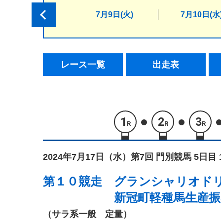
7月9日(火)
7月10日(水
レース一覧
出走表
1
2
3
R
R
R
2024年7月17日（水）
第7回 門別競馬 5日目 
第１０競走
グランシャリオド
新冠町軽種馬生産振
（サラ系一般 定量）