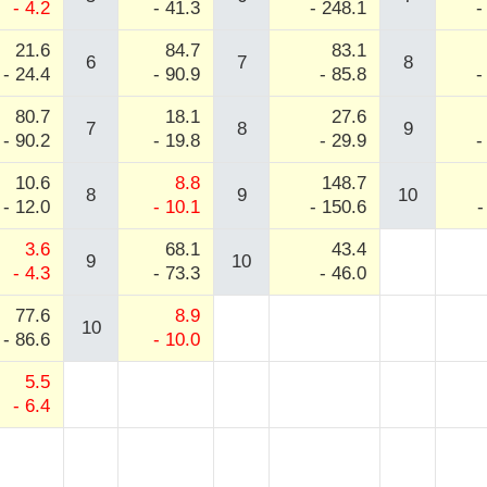
- 4.2
- 41.3
- 248.1
-
21.6
84.7
83.1
6
7
8
- 24.4
- 90.9
- 85.8
-
80.7
18.1
27.6
7
8
9
- 90.2
- 19.8
- 29.9
-
10.6
8.8
148.7
8
9
10
- 12.0
- 10.1
- 150.6
-
3.6
68.1
43.4
9
10
- 4.3
- 73.3
- 46.0
77.6
8.9
10
- 86.6
- 10.0
5.5
- 6.4