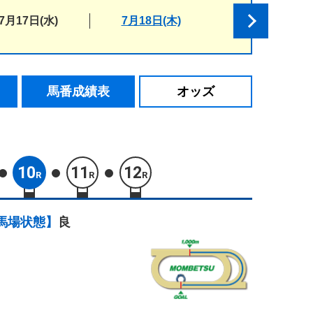
7月17日(水)
7月18日(木)
馬番成績表
オッズ
10
11
12
R
R
R
馬場状態】
良