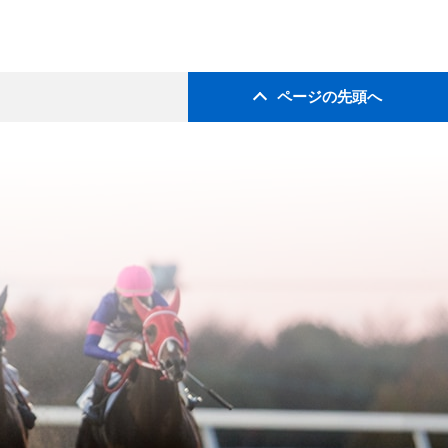
ページの先頭へ