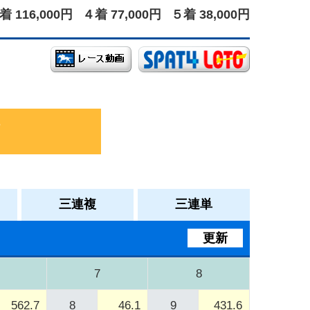
着 116,000円
４着 77,000円
５着 38,000円
三連複
三連単
更新
7
8
562.7
8
46.1
9
431.6