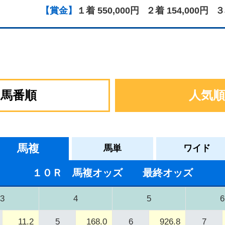
【賞金】
１着 550,000円
２着 154,000円
３
馬番順
人気順
馬複
馬単
ワイド
１０Ｒ 馬複オッズ 最終オッズ
3
4
5
6
11.2
5
168.0
6
926.8
7