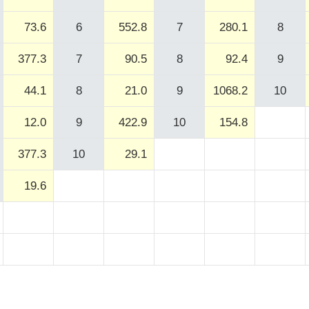
73.6
6
552.8
7
280.1
8
377.3
7
90.5
8
92.4
9
44.1
8
21.0
9
1068.2
10
12.0
9
422.9
10
154.8
377.3
10
29.1
19.6