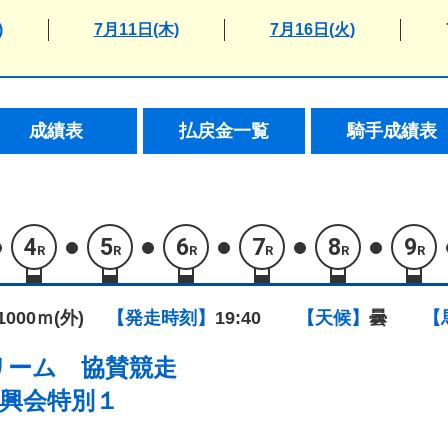
)
7月11日(木)
7月16日(火)
成績表
払戻金一覧
騎手成績表
4
5
6
7
8
9
R
R
R
R
R
R
1000ｍ(外)
【発走時刻】
19:40
【天候】
曇
【
リーム 協賛競走
興会特別１