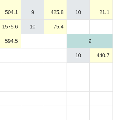
504.1
9
425.8
10
21.1
1575.6
10
75.4
594.5
9
10
440.7