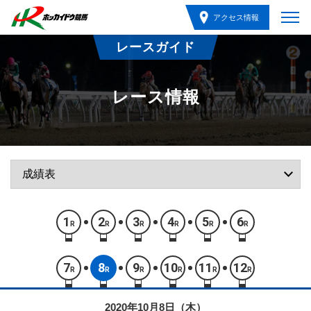
アクセス情報
レースガイド
レース情報
1
2
3
4
5
6
R
R
R
R
R
R
7
8
9
10
11
12
R
R
R
R
R
R
2020年10月8日（木）