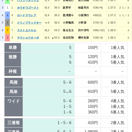
2
6
6
バブリーダッシュ
牡3
56.0
宮崎光行
角川秀樹
456(+2)
1:36:5
６
3
1
1
ホウオウゴースト
牡3
56.0
阪野学
桧森邦夫
436(+6)
1:37:0
２１／２
4
4
4
ロードラウレア
牡4
56.0
黒澤愛斗
小国博行
460(0)
1:37:3
１１／２
5
2
2
クリノブラックオー
セ4
56.0
小野楓馬
小野望
470(+2)
1:38:0
３
6
7
7
ラストエクセル
牝3
54.0
落合玄太
田中淳司
466(+10)
1:38:9
４
7
3
3
ヤマショウターボ
牡4
▲53.0
池谷匠翔
櫻井拓章
528(+4)
1:39:3
２
単勝
5
150円
1番人気
複勝
5
120円
1番人気
6
410円
5番人気
枠複
－
－
－
馬複
5－6
600円
3番人気
馬単
5→6
910円
5番人気
ワイド
5－6
260円
4番人気
1－5
150円
1番人気
1－6
360円
6番人気
三連複
1－5－6
410円
2番人気
5→6→1
1,980円
7番人気