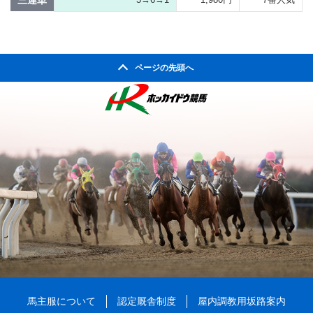
三連単
ページの先頭へ
馬主服について
認定厩舎制度
屋内調教用坂路案内