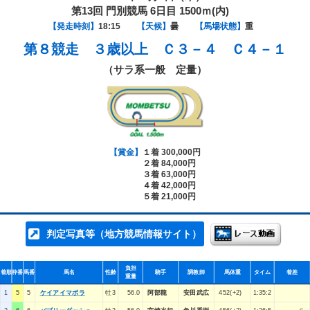
第13回 門別競馬 6日目 1500ｍ(内)
【発走時刻】
18:15
【天候】
曇
【馬場状態】
重
第８競走
３歳以上 Ｃ３－４ Ｃ４－１
（サラ系一般 定量）
【賞金】
１着 300,000円
２着 84,000円
３着 63,000円
４着 42,000円
５着 21,000円
判定写真等（地方競馬情報サイト）
負担
着順
枠番
馬番
馬名
性齢
騎手
調教師
馬体重
タイム
着差
重量
1
5
5
ケイアイマボラ
牡3
56.0
阿部龍
安田武広
452(+2)
1:35:2