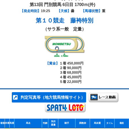
第13回 門別競馬 6日目 1700ｍ(外)
【発走時刻】
19:25
【天候】
曇
【馬場状態】
重
第１０競走
藤袴特別
（サラ系一般 定量）
【賞金】
１着 450,000円
２着 90,000円
３着 68,000円
４着 45,000円
５着 22,000円
判定写真等（地方競馬情報サイト）
負担
着順
枠番
馬番
馬名
性齢
騎手
調教師
馬体重
タイム
着差
重量