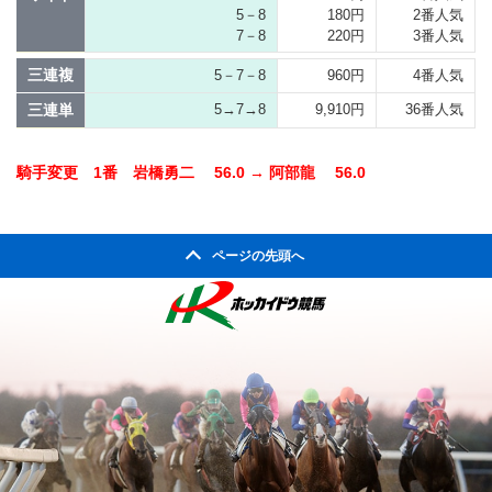
5－8
180円
2番人気
7－8
220円
3番人気
三連複
5－7－8
960円
4番人気
三連単
5→7→8
9,910円
36番人気
騎手変更 1番 岩橋勇二 56.0 → 阿部龍 56.0
ページの先頭へ