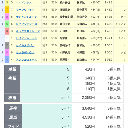
1
5
5
ソルメンシス
牡3
56.0
松井伸也
林和弘
496(+2)
1:48:2
2
7
7
キーンウィット
牡3
56.0
服部茂史
田中淳司
484(-2)
1:48:6
２
3
8
8
サンペンドルトン
牡3
56.0
五十嵐冬樹
堂山芳則
492(+6)
1:48:6
クビ
4
6
6
ロブソンテソーロ
牡3
56.0
落合玄太
安田武広
466(+4)
1:48:9
１１／２
5
3
3
キックエストレーヤ
牡3
56.0
石川倭
米川昇
482(+6)
1:49:0
１／２
6
1
1
ヒメノジャッカル
牡3
56.0
阿部龍
川島洋人
468(+12)
1:49:1
３／４
7
2
2
セイカタチバナ
牡3
56.0
宮崎光行
林和弘
488(+2)
1:50:0
４
8
8
9
サンラディウス
牡3
56.0
小野楓馬
小野望
468(0)
1:50:0
クビ
9
4
4
アンクルロイヤル
牡4
56.0
黒澤愛斗
森山雄大
494(+4)
1:51:5
７
単勝
5
420円
3番人気
複勝
5
140円
3番人気
7
180円
4番人気
8
110円
1番人気
枠複
5－7
2,380円
8番人気
馬複
5－7
3,040円
9番人気
馬単
5→7
4,530円
14番人気
ワイド
5－7
520円
7番人気