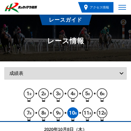
アクセス情報
レースガイド
レース情報
1
2
3
4
5
6
R
R
R
R
R
R
7
8
9
10
11
12
R
R
R
R
R
R
2020年10月8日（木）