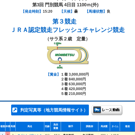
第3回 門別競馬 4日目 1100ｍ(外)
【発走時刻】
15:20
【天候】
曇
【馬場状態】
良
第３競走
ＪＲＡ認定競走フレッシュチャレンジ競走
（サラ系２歳 定量）
【賞金】
１着 3,000,000円
２着 840,000円
３着 630,000円
４着 420,000円
５着 210,000円
判定写真等（地方競馬情報サイト）
負担
着順
枠番
馬番
馬名
性齢
騎手
調教師
馬体重
タイム
着差
重量