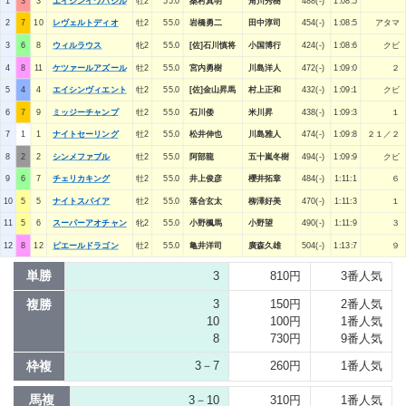
1
3
3
エイシンイワハシル
牡2
55.0
桑村真明
角川秀樹
488(-)
1:08:5
2
7
10
レヴェルトディオ
牡2
55.0
岩橋勇二
田中淳司
454(-)
1:08:5
アタマ
3
6
8
ウィルラウス
牝2
55.0
[佐]石川慎将
小国博行
424(-)
1:08:6
クビ
4
8
11
ケツァールアズール
牡2
55.0
宮内勇樹
川島洋人
472(-)
1:09:0
２
5
4
4
エイシンヴィエント
牡2
55.0
[佐]金山昇馬
村上正和
432(-)
1:09:1
クビ
6
7
9
ミッジーチャンプ
牡2
55.0
石川倭
米川昇
438(-)
1:09:3
１
7
1
1
ナイトセーリング
牡2
55.0
松井伸也
川島雅人
474(-)
1:09:8
２１／２
8
2
2
シンメファブル
牡2
55.0
阿部龍
五十嵐冬樹
494(-)
1:09:9
クビ
9
6
7
チェリカキング
牡2
55.0
井上俊彦
櫻井拓章
484(-)
1:11:1
６
10
5
5
ナイトスパイア
牡2
55.0
落合玄太
柳澤好美
470(-)
1:11:3
１
11
5
6
スーパーアオチャン
牝2
55.0
小野楓馬
小野望
490(-)
1:11:9
３
12
8
12
ピエールドラゴン
牡2
55.0
亀井洋司
廣森久雄
504(-)
1:13:7
９
単勝
3
810円
3番人気
複勝
3
150円
2番人気
10
100円
1番人気
8
730円
9番人気
枠複
3－7
260円
1番人気
馬複
3－10
310円
1番人気