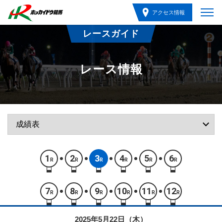
アクセス情報
レースガイド
レース情報
1
2
3
4
5
6
R
R
R
R
R
R
7
8
9
10
11
12
R
R
R
R
R
R
2025年5月22日（木）