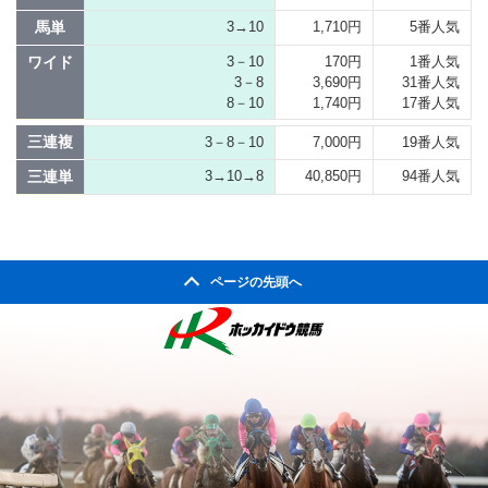
馬単
3→10
1,710円
5番人気
ワイド
3－10
170円
1番人気
3－8
3,690円
31番人気
8－10
1,740円
17番人気
三連複
3－8－10
7,000円
19番人気
三連単
3→10→8
40,850円
94番人気
ページの先頭へ