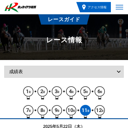
アクセス情報
レースガイド
レース情報
1
2
3
4
5
6
R
R
R
R
R
R
7
8
9
10
11
12
R
R
R
R
R
R
2025年5月22日（木）