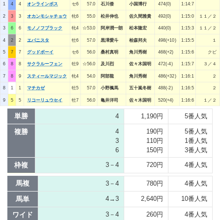
1
4
4
オンラインボス
セ6
57.0
石川倭
小国博行
474(0)
1:14:7
2
3
3
オカンモシャチョウ
牝6
55.0
松井伸也
佐久間雅貴
492(0)
1:15:0
１１／２
3
6
6
モノノフブラック
牝4
☆53.0
阿岸潤一朗
松本隆宏
440(0)
1:15:3
１１／２
4
2
2
エバニスタ
牡6
57.0
黒澤愛斗
桧森邦夫
498(+10)
1:15:5
１
5
7
7
グッドボーイ
セ6
56.0
桑村真明
角川秀樹
468(+2)
1:15:6
クビ
6
8
8
サクラルーフェン
牡9
☆56.0
及川烈
佐々木国明
472(-4)
1:15:7
３／４
7
8
9
スティールマジック
牝4
54.0
阿部龍
角川秀樹
486(+32)
1:16:1
２
8
1
1
マチカゼ
牡5
57.0
小野楓馬
五十嵐冬樹
488(-2)
1:16:5
２
9
5
5
リコーリュウセイ
牡7
56.0
亀井洋司
佐々木国明
520(+4)
1:16:6
１／２
単勝
4
1,190円
5番人気
複勝
4
190円
5番人気
3
110円
1番人気
6
150円
3番人気
枠複
3－4
720円
4番人気
馬複
3－4
780円
4番人気
馬単
4→3
2,640円
10番人気
ワイド
3－4
260円
4番人気