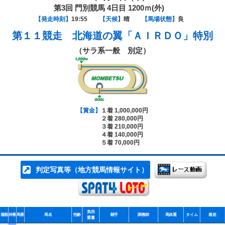
第3回 門別競馬 4日目 1200ｍ(外)
【発走時刻】
19:55
【天候】
晴
【馬場状態】
良
第１１競走
北海道の翼「ＡＩＲＤＯ」特別
（サラ系一般 別定）
【賞金】
１着 1,000,000円
２着 280,000円
３着 210,000円
４着 140,000円
５着 70,000円
判定写真等（地方競馬情報サイト）
負担
着順
枠番
馬番
馬名
性齢
騎手
調教師
馬体重
タイム
着差
重量