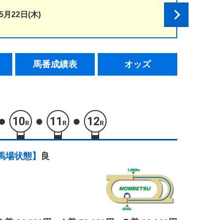
5月22日(木)
馬番成績表
オッズ
10
11
12
R
R
R
馬場状態】
良