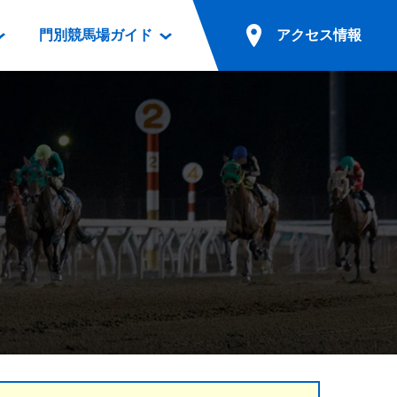
門別競馬場ガイド
アクセス情報
情報
票案内
ファンルーム
アクセス情報
電話・インターネット投票
競馬用語集
お車でのご来場
別表ダウンロード
場外発売所
無料送迎バスでのご来場
ギスカン
実況・テレホンサービス
公共の交通機関でのご来場
カレンダー
発売・払戻
ドカフェ
競走体系図
リオンシリーズ競走
発売情報(PDF)
の発売情報