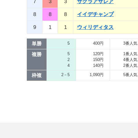
7
3
3
サクラアザレア
8
8
8
イイデチャンプ
9
1
1
ウィリディタス
単勝
5
400円
3番人気
5
120円
1番人気
複勝
2
150円
4番人気
4
140円
2番人気
2－5
1,090円
5番人気
枠複