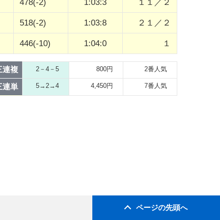
478(-2)
1:03:3
１１／２
518(-2)
1:03:8
２１／２
446(-10)
1:04:0
１
三連複
2－4－5
800円
2番人気
5→2→4
4,450円
7番人気
三連単
ページの先頭へ