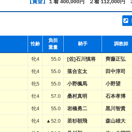
【賞金】
１着 400,000円
２着 112,000円
負担
性齢
騎手
調教師
重量
牝4
55.0
[佐]石川慎将
齊藤正弘
牝4
55.0
落合玄太
田中淳司
牝5
55.0
小野楓馬
小野望
牡4
57.0
桑村真明
石本孝博
牝4
55.0
岩橋勇二
黒川智貴
牝4
▲52.0
若杉朝飛
森山雄大