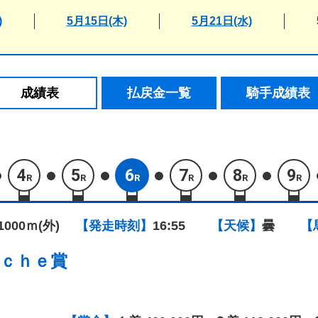
)
5月15日(木)
5月21日(水)
成績表
払戻金一覧
騎手成績表
4
5
6
7
8
9
R
R
R
R
R
R
1000ｍ(外)
【発走時刻】
16:55
【天候】
曇
【
ｃｈｅ賞