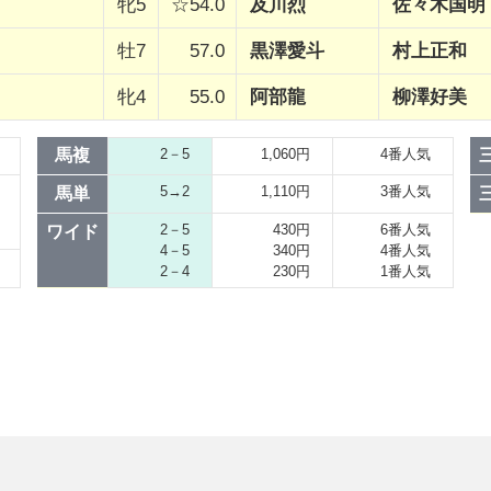
牝5
☆54.0
及川烈
佐々木国明
牡7
57.0
黒澤愛斗
村上正和
牝4
55.0
阿部龍
柳澤好美
馬複
2－5
1,060円
4番人気
5→2
1,110円
3番人気
馬単
2－5
430円
6番人気
ワイド
4－5
340円
4番人気
2－4
230円
1番人気