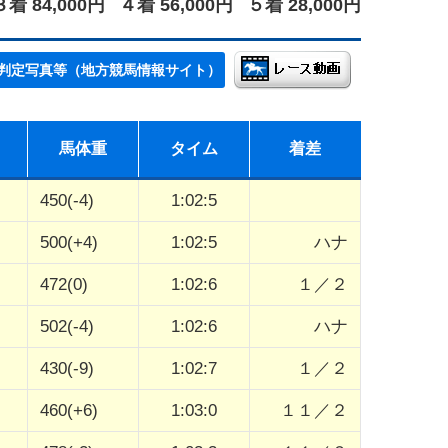
３着 84,000円
４着 56,000円
５着 28,000円
判定写真等（地方競馬情報サイト）
馬体重
タイム
着差
450(-4)
1:02:5
500(+4)
1:02:5
ハナ
472(0)
1:02:6
１／２
502(-4)
1:02:6
ハナ
430(-9)
1:02:7
１／２
460(+6)
1:03:0
１１／２