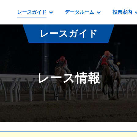
レースガイド
データルーム
投票案内
データルーム
レース情報
映像コンテンツ
門別競馬場情報
過去開催
投
レースガイド
騎手・調教師紹介
レース一覧
重賞競走VTR
門別競馬場グルメ
番組・級
騎手・調教師成績
出走表
重賞競走参考VTR
とねっこジン
開催日程
能力検査成績
成績表
レースダイジェスト
いずみ食堂
開催
レース情報
坂路調教映像
払戻金一覧
新馬ダイジェスト
ルンビニフー
重賞
遠征馬情報
騎手成績表
勝馬屋
スタ
馬主服紹介
馬番成績表
発売情報
番組編成要領
オッズ
道内の
道外