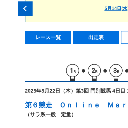
5月14日(水
レース一覧
出走表
1
2
3
R
R
R
2025年5月22日（木）
第3回 門別競馬 4日目 
第６競走
Ｏｎｌｉｎｅ Ｍａｒ
（サラ系一般 定量）