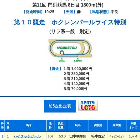
第11回 門別競馬 6日目 1800ｍ(外)
【発走時刻】
19:25
【天候】
曇
【馬場状態】
不良
第１０競走
ホクレンパールライス特別
（サラ系一般 別定）
【賞金】
１着 1,000,000円
２着 280,000円
３着 210,000円
４着 140,000円
５着 70,000円
前5走出走表
枠
馬
性
負担
単勝
馬名
騎手
調教師
馬体重
番
番
齢
重量
オッズ
1
1
ハイタッチガール
牝4
53.0
山本咲希到
松本隆宏
492(+12)
107.4