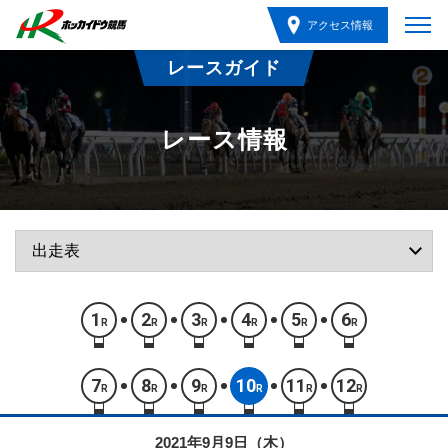
アクセス情報
レースガイド
レース情報
1
2
3
4
5
6
R
R
R
R
R
R
7
8
9
10
11
12
R
R
R
R
R
R
2021年9月9日（木）