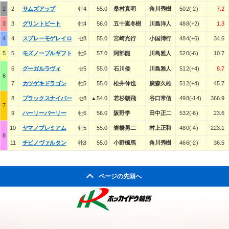
2
2
サムズアップ
牡4
55.0
桑村真明
角川秀樹
502(-2)
7.2
3
3
グリントビート
牡4
56.0
五十嵐冬樹
川島洋人
488(+2)
1.3
4
4
スプレーモゲレイロ
セ8
55.0
宮崎光行
小国博行
484(+6)
34.6
5
5
モズノーブルギフト
牡6
57.0
阿部龍
川島雅人
520(-6)
10.7
6
グーガルラヴィ
セ5
55.0
石川倭
川島雅人
512(+4)
8.7
6
7
カツゲキドラゴン
牡5
55.0
松井伸也
廣森久雄
512(+4)
45.7
8
ブラックスナイパー
セ8
▲54.0
若杉朝飛
谷口常信
498(-14)
366.9
7
9
ハーリーバーリー
牡6
56.0
阪野学
田中正二
532(-6)
23.6
10
ヤマノプレミアム
牡5
55.0
岩橋勇二
村上正和
480(-4)
223.1
8
11
チビノヴァルタン
牝8
55.0
小野楓馬
角川秀樹
466(-2)
36.5
ページの先頭へ