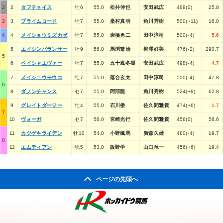
2
2
タフチョイス
牡6
55.0
松井伸也
安田武広
488(0)
25.8
3
3
プライムコード
牡7
55.0
桑村真明
角川秀樹
500(+11)
16.0
4
4
メイショウミズカゼ
牡7
55.0
岩橋勇二
田中淳司
500(-4)
5.6
5
エイシンバランサー
牡9
56.0
馬渕繁治
柳澤好美
476(-2)
290.7
5
6
ペイシャエヴァー
牡7
55.0
五十嵐冬樹
安田武広
498(-4)
4.7
7
メイショウモウコ
牡7
55.0
落合玄太
田中淳司
500(-4)
47.8
6
8
ダノンチャンス
セ7
55.0
阿部龍
角川秀樹
524(+8)
62.8
9
グレイトダージー
牡4
55.0
石川倭
佐久間雅貴
474(+6)
1.7
7
10
ヴォーガ
セ7
56.0
宮崎光行
佐久間雅貴
456(0)
58.6
11
カツゲキライデン
牡10
54.0
小野楓馬
廣森久雄
480(-4)
19.7
8
12
エムティアン
牝5
53.0
阪野学
山口竜一
456(+6)
19.4
ページの先頭へ