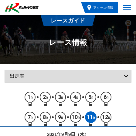
アクセス情報
レースガイド
レース情報
1
2
3
4
5
6
R
R
R
R
R
R
7
8
9
10
11
12
R
R
R
R
R
R
2021年9月9日（木）