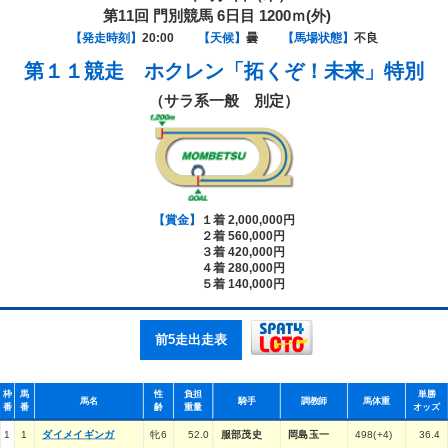
第11回 門別競馬 6日目 1200ｍ(外)
【発走時刻】
20:00
【天候】
曇
【馬場状態】
不良
第１１競走
ホクレン「拓くぞ！未来」特別
（サラ系一般 別定）
【賞金】
１着 2,000,000円
２着 560,000円
３着 420,000円
４着 280,000円
５着 140,000円
前5走出走表
枠
馬
性
負担
単勝
馬名
騎手
調教師
馬体重
番
番
齢
重量
オッズ
1
1
ダイメイギンガ
牝6
52.0
服部茂史
岡島玉一
498(+4)
36.4