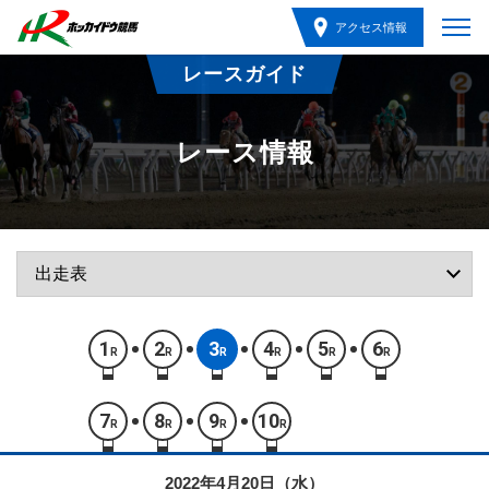
アクセス情報
レースガイド
レース情報
1
2
3
4
5
6
R
R
R
R
R
R
7
8
9
10
R
R
R
R
2022年4月20日（水）