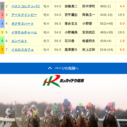
2
2
ベストコレクトパリ
牝4
54.0
岩橋勇二
田中淳司
480(-2)
4.4
3
3
アースクインビー
牝6
54.0
宮平鷹志
岡島玉一
434(-10)
19.5
4
4
ネクサスハート
牡4
56.0
落合玄太
小野望
552(+48)
5.9
5
5
イサチルチャーム
牝4
54.0
小野楓馬
安田武広
480(+38)
18.5
6
6
エンベルト
牡3
56.0
石川倭
桧森邦夫
434(+4)
1.8
7
7
イカロスカフェ
牡4
56.0
黒澤愛斗
村上正和
524(+24)
5.5
ページの先頭へ