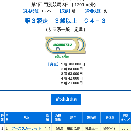
第1回 門別競馬 3日目 1700ｍ(外)
【発走時刻】
16:25
【天候】
晴
【馬場状態】
良
第３競走
３歳以上 Ｃ４－３
（サラ系一般 定量）
【賞金】
１着 300,000円
２着 84,000円
３着 63,000円
４着 42,000円
５着 21,000円
前5走出走表
枠
馬
性
負担
単勝
馬名
騎手
調教師
馬体重
番
番
齢
重量
オッズ
1
1
アーススカーレット
牡4
56.0
服部茂史
岡島玉一
500(+4)
58.0