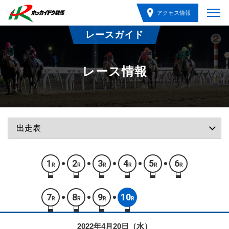
アクセス情報
レースガイド
レース情報
1
2
3
4
5
6
R
R
R
R
R
R
7
8
9
10
R
R
R
R
2022年4月20日（水）