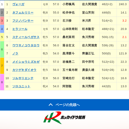
1
1
ヴォーガ
セ8
57.0
小野楓馬
佐久間雅貴
462(+2)
240.3
2
2
ネフェルリリー
牝6
55.0
松井伸也
堂山芳則
446(0)
14.1
3
3
フジノパンサー
牡9
57.0
石川倭
米川昇
514(+2)
3.2
4
4
ヒラソール
セ6
57.0
山本咲希到
松本隆宏
488(+21)
20.9
5
5
スティールペガサス
牡5
57.0
桑村真明
角川秀樹
500(-15)
2.1
6
ウワサノコウタロウ
牡6
56.0
落合玄太
佐久間雅貴
536(-26)
13.2
6
7
ノラ
牝5
54.0
黒澤愛斗
齊藤正弘
500(0)
121.9
8
メイショウミズカゼ
牡8
57.0
岩橋勇二
田中淳司
512(+22)
22.3
7
9
カツゲキダイオウ
牡5
56.0
五十嵐冬樹
廣森久雄
516(+28)
12.8
10
ソルサリエンテ
牡8
56.0
宮崎光行
松本隆宏
524(+12)
16.6
8
11
ソロユニット
牝4
54.0
阿部龍
角川秀樹
442(0)
13.0
ページの先頭へ