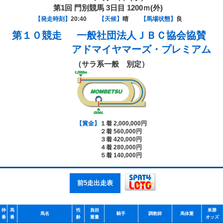
第1回 門別競馬 3日目 1200ｍ(外)
【発走時刻】
20:40
【天候】
晴
【馬場状態】
良
第１０競走
一般社団法人ＪＢＣ協会協賛
アドマイヤマーズ・プレミアム
（サラ系一般 別定）
【賞金】
１着 2,000,000円
２着 560,000円
３着 420,000円
４着 280,000円
５着 140,000円
前5走出走表
枠
馬
性
負担
単勝
馬名
騎手
調教師
馬体重
番
番
齢
重量
オッズ