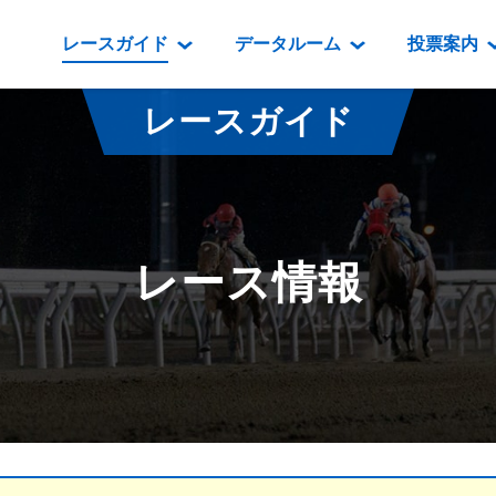
レースガイド
データルーム
投票案内
データルーム
レース情報
映像コンテンツ
門別競馬場情報
過去開催
投
レースガイド
騎手・調教師紹介
レース一覧
重賞競走VTR
門別競馬場グルメ
番組・級
騎手・調教師成績
出走表
重賞競走参考VTR
とねっこジン
開催日程
能力検査成績
成績表
レースダイジェスト
いずみ食堂
開催
レース情報
坂路調教映像
払戻金一覧
新馬ダイジェスト
ルンビニフー
重賞
遠征馬情報
騎手成績表
勝馬屋
スタ
馬主服紹介
馬番成績表
発売情報
番組編成要領
オッズ
道内の
道外