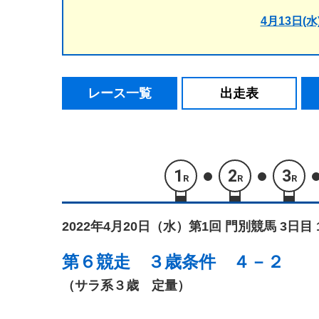
4月13日(水
レース一覧
出走表
1
2
3
R
R
R
2022年4月20日（水）
第1回 門別競馬 3日目 
第６競走
３歳条件 ４－２
（サラ系３歳 定量）