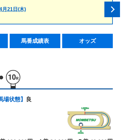
4月21日(木)
馬番成績表
オッズ
10
R
馬場状態】
良