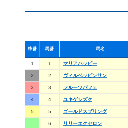
枠
番
馬
番
馬名
1
1
マリアハッピー
2
2
ヴィルベッピンサン
3
3
フルーツパフェ
4
4
ユキゲシズク
5
5
ゴールドスプリング
6
リリーエクセロン