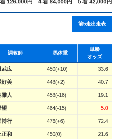
着 126,000円
４着 84,000円
５着 42,000円
前5走出走表
単勝
調教師
馬体重
オッズ
田武広
450(+10)
33.6
澤好美
448(+2)
40.7
島雅人
458(-16)
19.1
野望
464(-15)
5.0
国博行
476(+6)
72.4
上正和
450(0)
21.6