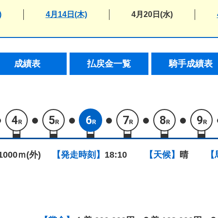
)
4月14日(木)
4月20日(水)
成績表
払戻金一覧
騎手成績表
4
5
6
7
8
9
R
R
R
R
R
R
1000ｍ(外)
【発走時刻】
18:10
【天候】
晴
【