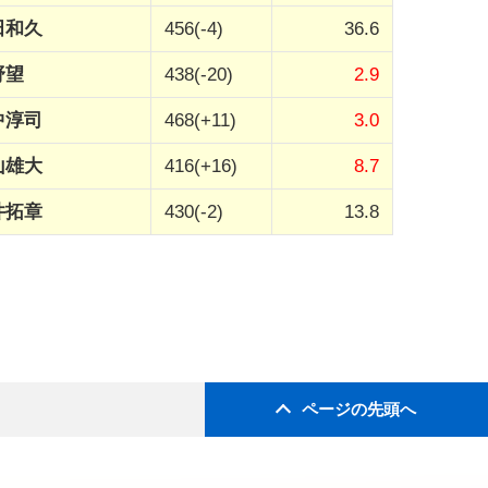
田和久
456(-4)
36.6
野望
438(-20)
2.9
中淳司
468(+11)
3.0
山雄大
416(+16)
8.7
井拓章
430(-2)
13.8
ページの先頭へ