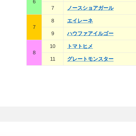
6
7
ノースショアガール
8
エイレーネ
7
9
ハウファアイルゴー
10
トマトヒメ
8
11
グレートモンスター