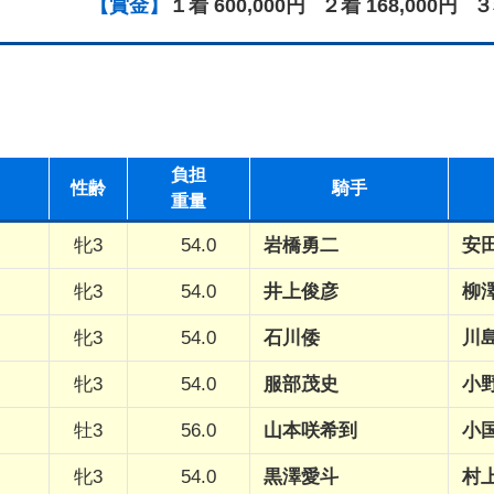
【賞金】
１着 600,000円
２着 168,000円
３
負担
性
齢
騎手
重量
牝3
54.0
岩橋勇二
安
牝3
54.0
井上俊彦
柳
牝3
54.0
石川倭
川
牝3
54.0
服部茂史
小
牡3
56.0
山本咲希到
小
牝3
54.0
黒澤愛斗
村