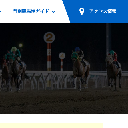
門別競馬場ガイド
アクセス情報
情報
票案内
ファンルーム
アクセス情報
電話・インターネット投票
競馬用語集
お車でのご来場
別表ダウンロード
場外発売所
無料送迎バスでのご来場
ギスカン
実況・テレホンサービス
公共の交通機関でのご来場
カレンダー
発売・払戻
ドカフェ
競走体系図
リオンシリーズ競走
発売情報(PDF)
の発売情報