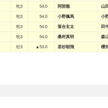
牝3
54.0
阿部龍
山
牝3
54.0
小野楓馬
小
牝3
54.0
落合玄太
田
牝3
54.0
桑村真明
森
牡3
▲53.0
若杉朝飛
櫻