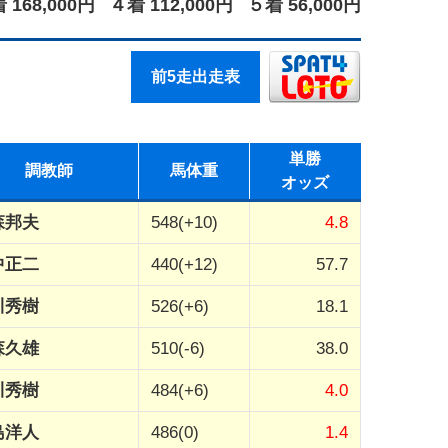
 168,000円
４着 112,000円
５着 56,000円
前5走出走表
単勝
調教師
馬体重
オッズ
森邦夫
548(+10)
4.8
中正二
440(+12)
57.7
川秀樹
526(+6)
18.1
森久雄
510(-6)
38.0
川秀樹
484(+6)
4.0
島洋人
486(0)
1.4