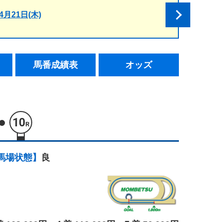
4月21日(木)
馬番成績表
オッズ
10
R
馬場状態】
良