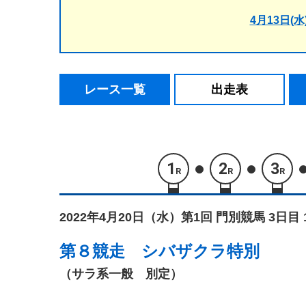
4月13日(水
レース一覧
出走表
1
2
3
R
R
R
2022年4月20日（水）
第1回 門別競馬 3日目 
第８競走
シバザクラ特別
（サラ系一般 別定）