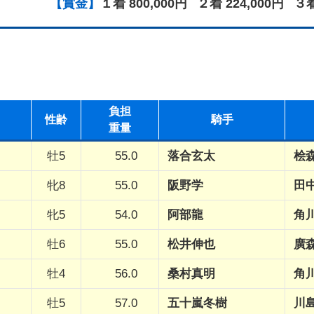
【賞金】
１着 800,000円
２着 224,000円
３着
負担
性
齢
騎手
重量
牡5
55.0
落合玄太
桧
牝8
55.0
阪野学
田
牝5
54.0
阿部龍
角
牡6
55.0
松井伸也
廣
牡4
56.0
桑村真明
角
牡5
57.0
五十嵐冬樹
川