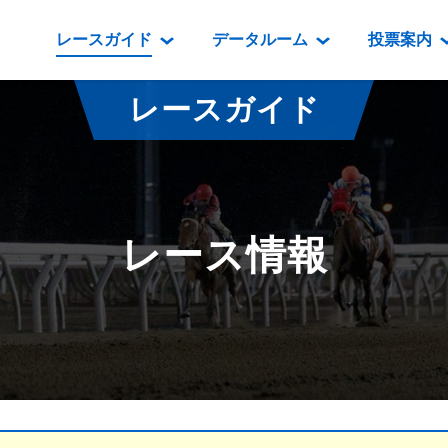
レースガイド
データルーム
投票案内
データルーム
レース情報
映像コンテンツ
門別競馬場情報
過去開催
投
レースガイド
騎手・調教師紹介
レース一覧
重賞競走VTR
門別競馬場グルメ
番組・級
騎手・調教師成績
出走表
重賞競走参考VTR
とねっこジン
開催日程
能力検査成績
成績表
レースダイジェスト
いずみ食堂
開催
レース情報
坂路調教映像
払戻金一覧
新馬ダイジェスト
ルンビニフー
重賞
遠征馬情報
騎手成績表
勝馬屋
スタ
馬主服紹介
馬番成績表
発売情報
番組編成要領
オッズ
道内の
道外