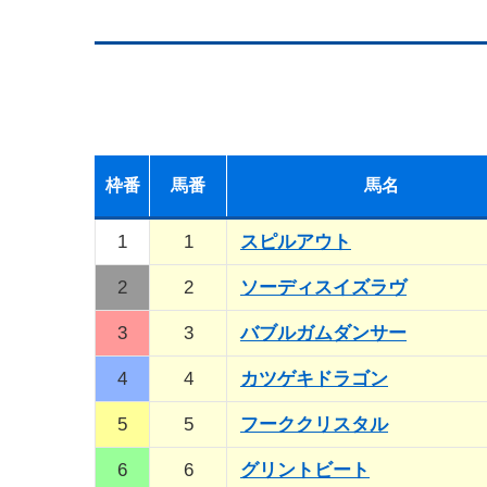
枠
番
馬
番
馬名
1
1
スピルアウト
2
2
ソーディスイズラヴ
3
3
バブルガムダンサー
4
4
カツゲキドラゴン
5
5
フーククリスタル
6
6
グリントビート