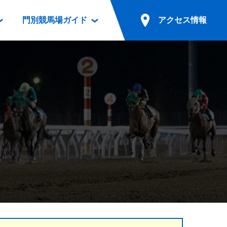
門別競馬場ガイド
アクセス情報
情報
票案内
ファンルーム
アクセス情報
電話・インターネット投票
競馬用語集
お車でのご来場
別表ダウンロード
場外発売所
無料送迎バスでのご来場
ギスカン
実況・テレホンサービス
公共の交通機関でのご来場
カレンダー
発売・払戻
ドカフェ
競走体系図
リオンシリーズ競走
発売情報(PDF)
の発売情報