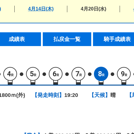
)
4月14日(木)
4月20日(水)
成績表
払戻金一覧
騎手成績表
4
5
6
7
8
9
R
R
R
R
R
R
1800ｍ(外)
【発走時刻】
19:20
【天候】
晴
【