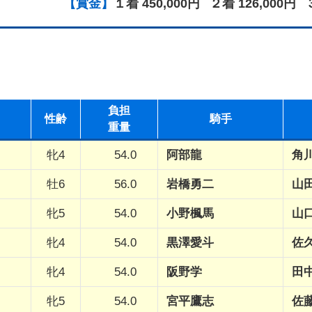
【賞金】
１着 450,000円
２着 126,000円
負担
性
齢
騎手
重量
牝4
54.0
阿部龍
角
牡6
56.0
岩橋勇二
山
牝5
54.0
小野楓馬
山
牝4
54.0
黒澤愛斗
佐
牝4
54.0
阪野学
田
牝5
54.0
宮平鷹志
佐