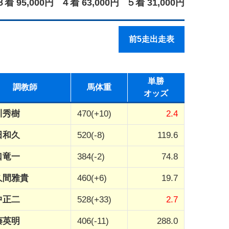
３着 95,000円
４着 63,000円
５着 31,000円
前5走出走表
単勝
調教師
馬体重
オッズ
川秀樹
470(+10)
2.4
田和久
520(-8)
119.6
口竜一
384(-2)
74.8
久間雅貴
460(+6)
19.7
中正二
528(+33)
2.7
藤英明
406(-11)
288.0