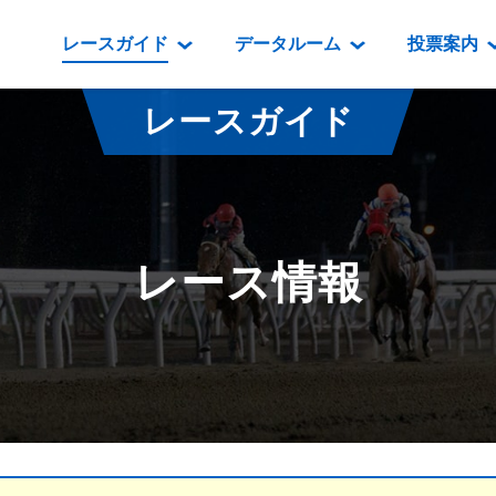
レースガイド
データルーム
投票案内
データルーム
レース情報
映像コンテンツ
門別競馬場情報
過去開催
投
レースガイド
騎手・調教師紹介
レース一覧
重賞競走VTR
門別競馬場グルメ
番組・級
騎手・調教師成績
出走表
重賞競走参考VTR
とねっこジン
開催日程
能力検査成績
成績表
レースダイジェスト
いずみ食堂
開催
レース情報
坂路調教映像
払戻金一覧
新馬ダイジェスト
ルンビニフー
重賞
遠征馬情報
騎手成績表
勝馬屋
スタ
馬主服紹介
馬番成績表
発売情報
番組編成要領
オッズ
道内の
道外