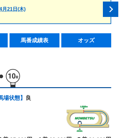
4月21日(木)
馬番成績表
オッズ
10
R
馬場状態】
良