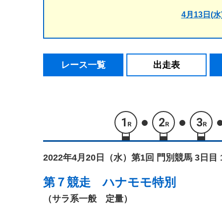
4月13日(水
レース一覧
出走表
1
2
3
R
R
R
2022年4月20日（水）
第1回 門別競馬 3日目 
第７競走
ハナモモ特別
（サラ系一般 定量）