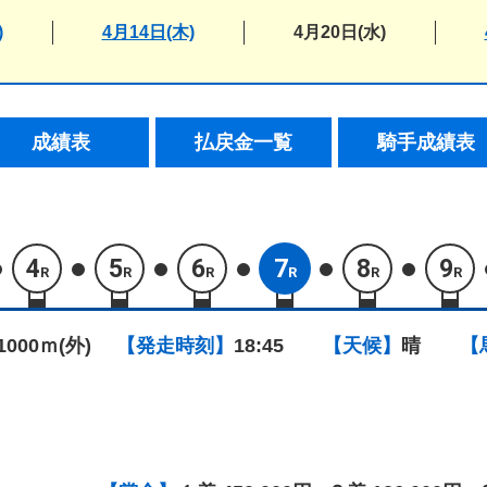
)
4月14日(木)
4月20日(水)
成績表
払戻金一覧
騎手成績表
4
5
6
7
8
9
R
R
R
R
R
R
1000ｍ(外)
【発走時刻】
18:45
【天候】
晴
【