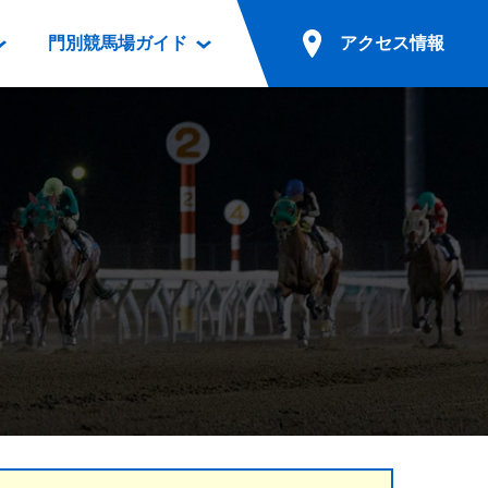
門別競馬場ガイド
アクセス情報
情報
票案内
ファンルーム
アクセス情報
電話・インターネット投票
競馬用語集
お車でのご来場
別表ダウンロード
場外発売所
無料送迎バスでのご来場
ギスカン
実況・テレホンサービス
公共の交通機関でのご来場
カレンダー
発売・払戻
ドカフェ
競走体系図
リオンシリーズ競走
発売情報(PDF)
の発売情報