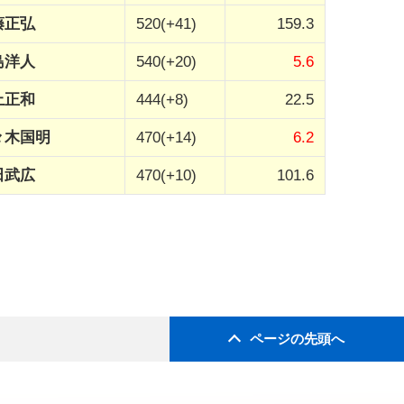
藤正弘
520(+41)
159.3
島洋人
540(+20)
5.6
上正和
444(+8)
22.5
々木国明
470(+14)
6.2
田武広
470(+10)
101.6
ページの先頭へ