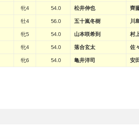
牝4
54.0
松井伸也
齊
牡4
56.0
五十嵐冬樹
川
牝5
54.0
山本咲希到
村
牝4
54.0
落合玄太
佐
牝6
54.0
亀井洋司
安