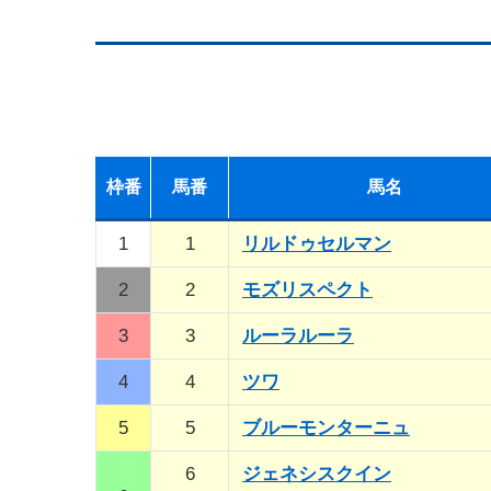
枠
番
馬
番
馬名
1
1
リルドゥセルマン
2
2
モズリスペクト
3
3
ルーラルーラ
4
4
ツワ
5
5
ブルーモンターニュ
6
ジェネシスクイン