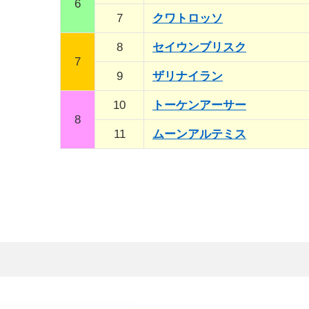
6
7
クワトロッソ
8
セイウンブリスク
7
9
ザリナイラン
10
トーケンアーサー
8
11
ムーンアルテミス