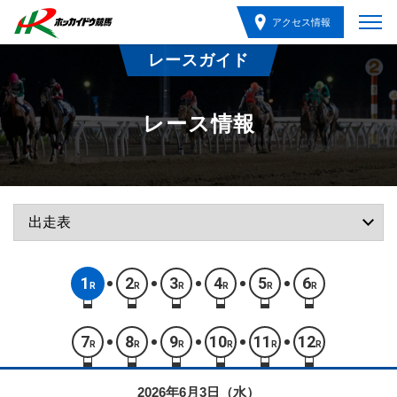
アクセス情報
レースガイド
レース情報
1
2
3
4
5
6
R
R
R
R
R
R
7
8
9
10
11
12
R
R
R
R
R
R
2026年6月3日（水）