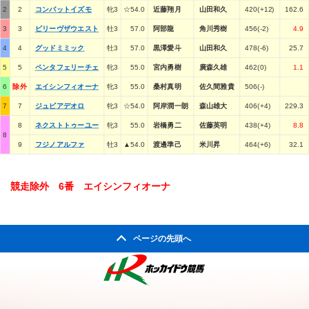
2
2
コンバットイズモ
牝3
☆54.0
近藤翔月
山田和久
420(+12)
162.6
3
3
ビリーヴザウエスト
牡3
57.0
阿部龍
角川秀樹
456(-2)
4.9
4
4
グッドミミック
牡3
57.0
黒澤愛斗
山田和久
478(-6)
25.7
5
5
ペンタフェリーチェ
牝3
55.0
宮内勇樹
廣森久雄
462(0)
1.1
6
除外
エイシンフィオーナ
牝3
55.0
桑村真明
佐久間雅貴
506(-)
7
7
ジュビアデオロ
牝3
☆54.0
阿岸潤一朗
森山雄大
406(+4)
229.3
8
ネクストトゥーユー
牝3
55.0
岩橋勇二
佐藤英明
438(+4)
8.8
8
9
フジノアルファ
牡3
▲54.0
渡邊準己
米川昇
464(+6)
32.1
競走除外 6番 エイシンフィオーナ
ページの先頭へ