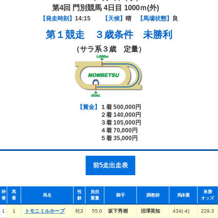
第4回 門別競馬 4日目 1000ｍ(外)
【発走時刻】
14:15
【天候】
晴
【馬場状態】
良
第１競走
３歳条件 未勝利
（サラ系３歳 定量）
【賞金】
１着 500,000円
２着 140,000円
３着 105,000円
４着 70,000円
５着 35,000円
前5走出走表
枠
馬
性
負担
単勝
馬名
騎手
調教師
馬体重
番
番
齢
重量
オッズ
1
1
トモニミルホープ
牝3
55.0
坂下秀樹
沼澤英知
434(-4)
229.3