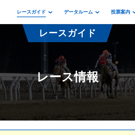
レースガイド
データルーム
投票案内
データルーム
レース情報
映像コンテンツ
門別競馬場情報
過去開催
投
レースガイド
騎手・調教師紹介
レース一覧
重賞競走VTR
門別競馬場グルメ
番組・級
騎手・調教師成績
出走表
重賞競走参考VTR
とねっこジン
開催日程
能力検査成績
成績表
レースダイジェスト
いずみ食堂
開催
レース情報
坂路調教映像
払戻金一覧
新馬ダイジェスト
ルンビニフー
重賞
遠征馬情報
騎手成績表
勝馬屋
スタ
馬主服紹介
馬番成績表
発売情報
番組編成要領
オッズ
道内の
道外