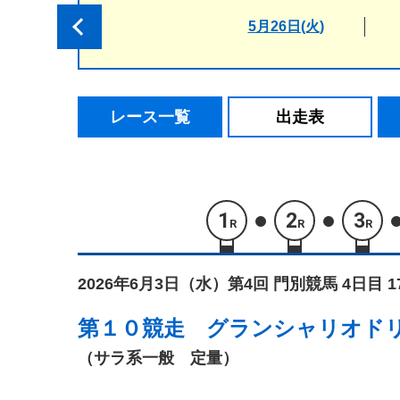
5月26日(火)
レース一覧
出走表
1
2
3
R
R
R
2026年6月3日（水）
第4回 門別競馬 4日目 
第１０競走
グランシャリオド
（サラ系一般 定量）