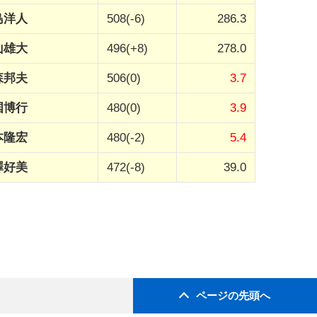
島洋人
508(-6)
286.3
山雄大
496(+8)
278.0
森邦夫
506(0)
3.7
国博行
480(0)
3.9
本隆宏
480(-2)
5.4
澤好美
472(-8)
39.0
ページの先頭へ