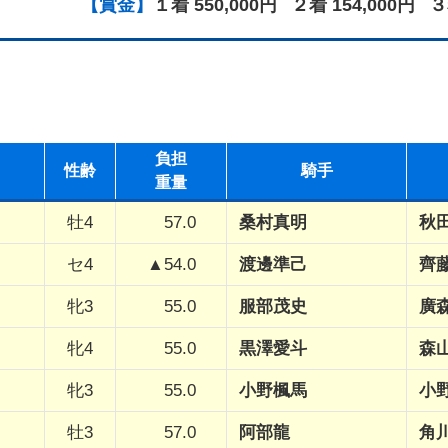
【賞金】
１着 550,000円
２着 154,000円
３
負担
性
齢
騎手
重量
牡4
57.0
桑村真明
秋
セ4
▲54.0
渡邊準己
齊
牝3
55.0
服部茂史
廣
牝4
55.0
黒澤愛斗
森
牝3
55.0
小野楓馬
小
牡3
57.0
阿部龍
角