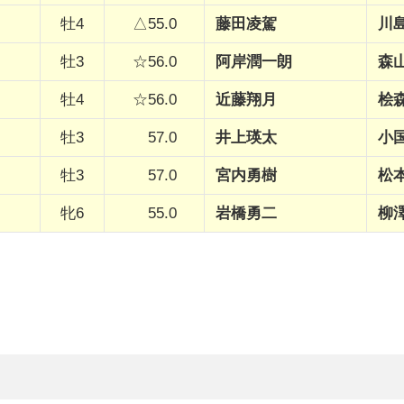
牡4
△55.0
藤田凌駕
川
牡3
☆56.0
阿岸潤一朗
森
牡4
☆56.0
近藤翔月
桧
牡3
57.0
井上瑛太
小
牡3
57.0
宮内勇樹
松
牝6
55.0
岩橋勇二
柳