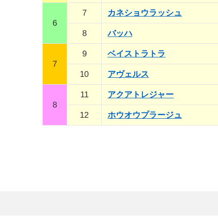
7
カネショウラッシュ
6
8
バッハ
9
ベイストラトラ
7
10
アヴェルス
11
アクアトレジャー
8
12
ホウオウプラージュ