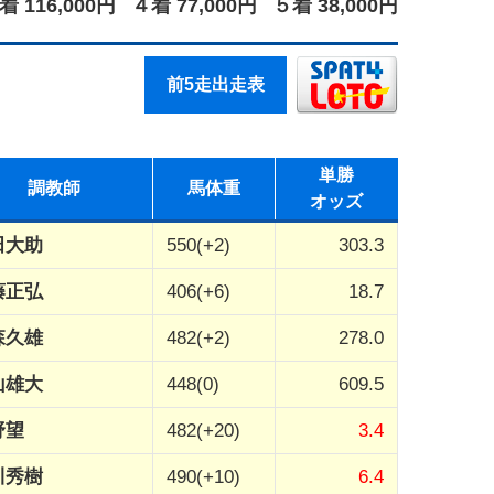
着 116,000円
４着 77,000円
５着 38,000円
前5走出走表
単勝
調教師
馬体重
オッズ
田大助
550(+2)
303.3
藤正弘
406(+6)
18.7
森久雄
482(+2)
278.0
山雄大
448(0)
609.5
野望
482(+20)
3.4
川秀樹
490(+10)
6.4