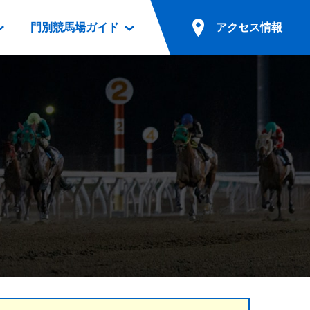
門別競馬場ガイド
アクセス情報
情報
票案内
ファンルーム
アクセス情報
電話・インターネット投票
競馬用語集
お車でのご来場
別表ダウンロード
場外発売所
無料送迎バスでのご来場
ギスカン
実況・テレホンサービス
公共の交通機関でのご来場
カレンダー
発売・払戻
ドカフェ
競走体系図
リオンシリーズ競走
発売情報(PDF)
の発売情報