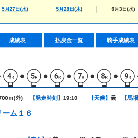
5月27日(水)
5月28日(木)
6月3日(水)
成績表
払戻金一覧
騎手成績表
4
5
6
7
8
9
R
R
R
R
R
R
1700ｍ(外)
【発走時刻】
19:10
【天候】
曇
【馬
リーム１６