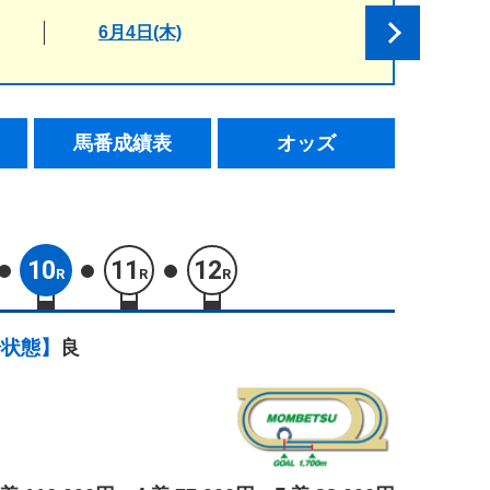
6月4日(木)
馬番成績表
オッズ
10
11
12
R
R
R
場状態】
良