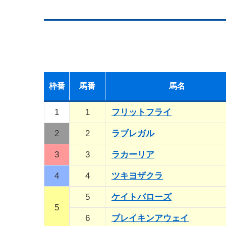
枠
番
馬
番
馬名
1
1
フリットフライ
2
2
ラブレガル
3
3
ラカーリア
4
4
ツキヨザクラ
5
ケイトバローズ
5
6
ブレイキンアウェイ