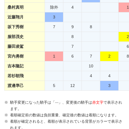
桑村真明
除外
4
1
近藤翔月
3
坂下秀樹
7
9
8
服部茂史
8
2
藤田凌駕
7
6
宮内勇樹
1
6
7
2
8
吉本隆記
10
若杉朝飛
4
4
渡邊準己
5
12
3
騎手変更になった騎手は「
---
」、変更後の騎手は
赤文字
で表示され
ます。
着順確定前の数値は負担重量、確定後の数値は着順になります。
着順が確定されると、着順が表示されている背景がカラーで表示さ
れます。