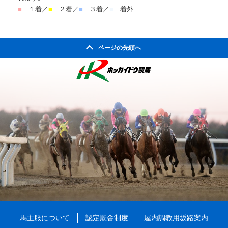
■
…１着／
■
…２着／
■
…３着／
■
…着外
ページの先頭へ
馬主服について
認定厩舎制度
屋内調教用坂路案内