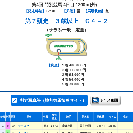
第4回 門別競馬 4日目 1200ｍ(外)
【発走時刻】
17:30
【天候】
曇
【馬場状態】
良
第７競走
３歳以上 Ｃ４－２
（サラ系一般 定量）
【賞金】
１着 400,000円
２着 112,000円
３着 84,000円
４着 56,000円
５着 28,000円
判定写真等（地方競馬情報サイト）
負担
着順
枠番
馬番
馬名
性齢
騎手
調教師
馬体重
タイム
着差
重量
1
8
10
マーロウ
牡3
▲54.0
渡邊準己
田中淳司
486(-4)
1:15:8