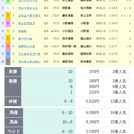
2
6
6
カーリンハート
牝4
55.0
井上俊彦
櫻井拓章
444(-2)
1:15:9
クビ
3
1
1
ウォーキャット
牝3
55.0
阿部龍
角川秀樹
450(-2)
1:16:0
１／２
4
7
7
コウユーダイダイ
牝3
△53.0
藤田凌駕
村上正和
524(+2)
1:16:3
１１／２
5
8
9
キングズロア
牡5
57.0
小野楓馬
小野望
508(+2)
1:16:5
１
6
5
5
オセロ
牡4
▲54.0
小川悠汰
小野望
462(+2)
1:17:3
４
7
7
8
オーベール
牝3
55.0
宮内勇樹
森山雄大
490(-6)
1:17:7
２
8
3
3
ロザヴィータ
牝3
☆54.0
阿岸潤一朗
森山雄大
396(-2)
1:17:7
ハナ
9
4
4
フィカスリラータ
牝3
55.0
桑村真明
柳澤好美
418(-4)
1:17:9
１
10
2
2
マッキュラシオン
牡3
57.0
服部茂史
松本隆宏
502(0)
1:18:3
２
単勝
10
370円
2番人気
複勝
10
180円
2番人気
6
930円
8番人気
1
210円
3番人気
枠複
6－8
5,610円
13番人気
馬複
6－10
6,030円
16番人気
馬単
10→6
8,160円
22番人気
ワイド
6－10
1,530円
16番人気