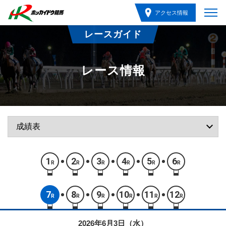
アクセス情報
レースガイド
レース情報
1
2
3
4
5
6
R
R
R
R
R
R
7
8
9
10
11
12
R
R
R
R
R
R
2026年6月3日（水）