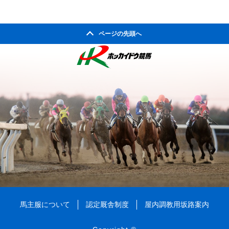
ページの先頭へ
馬主服について
認定厩舎制度
屋内調教用坂路案内