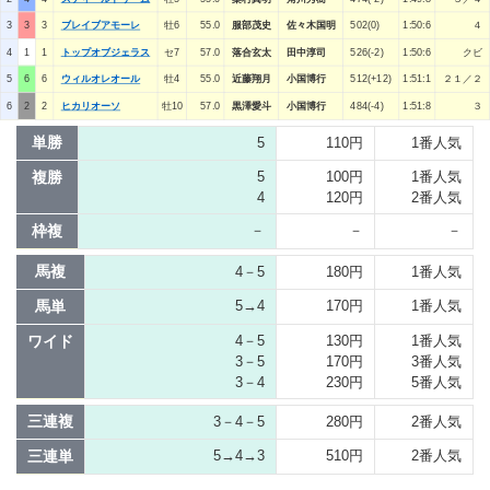
3
3
3
ブレイブアモーレ
牡6
55.0
服部茂史
佐々木国明
502(0)
1:50:6
４
4
1
1
トップオブジェラス
セ7
57.0
落合玄太
田中淳司
526(-2)
1:50:6
クビ
5
6
6
ウィルオレオール
牡4
55.0
近藤翔月
小国博行
512(+12)
1:51:1
２１／２
6
2
2
ヒカリオーソ
牡10
57.0
黒澤愛斗
小国博行
484(-4)
1:51:8
３
単勝
5
110円
1番人気
複勝
5
100円
1番人気
4
120円
2番人気
枠複
－
－
－
馬複
4－5
180円
1番人気
馬単
5→4
170円
1番人気
ワイド
4－5
130円
1番人気
3－5
170円
3番人気
3－4
230円
5番人気
三連複
3－4－5
280円
2番人気
三連単
5→4→3
510円
2番人気