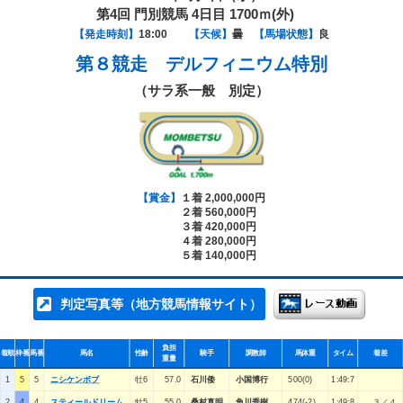
第4回 門別競馬 4日目 1700ｍ(外)
【発走時刻】
18:00
【天候】
曇
【馬場状態】
良
第８競走
デルフィニウム特別
（サラ系一般 別定）
【賞金】
１着 2,000,000円
２着 560,000円
３着 420,000円
４着 280,000円
５着 140,000円
判定写真等（地方競馬情報サイト）
負担
着順
枠番
馬番
馬名
性齢
騎手
調教師
馬体重
タイム
着差
重量
1
5
5
ニシケンボブ
牡6
57.0
石川倭
小国博行
500(0)
1:49:7
2
4
4
スティールドリーム
牡5
55.0
桑村真明
角川秀樹
474(-2)
1:49:8
３／４