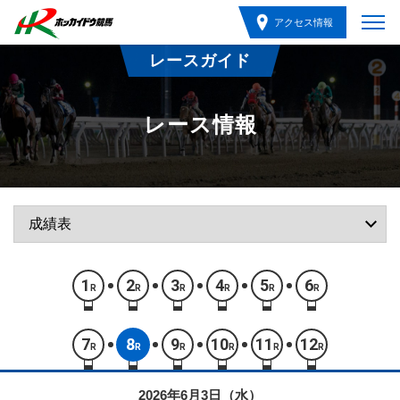
アクセス情報
レースガイド
レース情報
1
2
3
4
5
6
R
R
R
R
R
R
7
8
9
10
11
12
R
R
R
R
R
R
2026年6月3日（水）