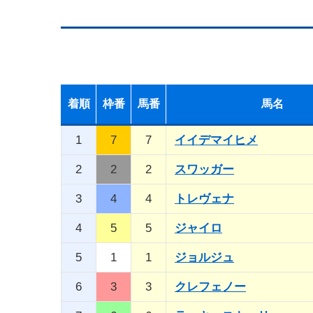
着順
枠番
馬番
馬名
1
7
7
イイデマイヒメ
2
2
2
スワッガー
3
4
4
トレヴェナ
4
5
5
ジャイロ
5
1
1
ジョルジュ
6
3
3
クレフェノー