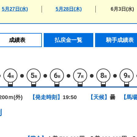
5月27日(水)
5月28日(木)
6月3日(水)
成績表
払戻金一覧
騎手成績表
4
5
6
7
8
9
R
R
R
R
R
R
1200ｍ(外)
【発走時刻】
19:50
【天候】
曇
【馬
別