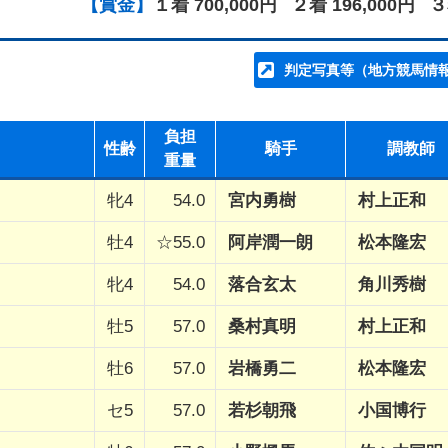
【賞金】
１着 700,000円
２着 196,000円
３
判定写真等（地方競馬情
負担
性齢
騎手
調教師
重量
牝4
54.0
宮内勇樹
村上正和
牡4
☆55.0
阿岸潤一朗
松本隆宏
牝4
54.0
落合玄太
角川秀樹
牡5
57.0
桑村真明
村上正和
牡6
57.0
岩橋勇二
松本隆宏
セ5
57.0
若杉朝飛
小国博行