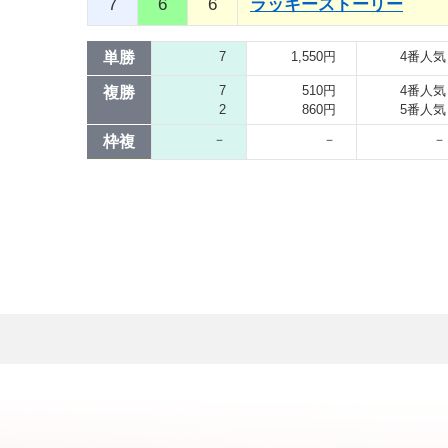
7
6
6
ラッキーストーリー
単勝
7
1,550円
4番人気
7
510円
4番人気
複勝
2
860円
5番人気
－
－
－
枠複