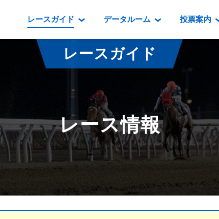
レースガイド
データルーム
投票案内
データルーム
レース情報
映像コンテンツ
門別競馬場情報
過去開催
投
レースガイド
騎手・調教師紹介
レース一覧
重賞競走VTR
門別競馬場グルメ
番組・級
騎手・調教師成績
出走表
重賞競走参考VTR
とねっこジン
開催日程
能力検査成績
成績表
レースダイジェスト
いずみ食堂
開催
レース情報
坂路調教映像
払戻金一覧
新馬ダイジェスト
ルンビニフー
重賞
遠征馬情報
騎手成績表
勝馬屋
スタ
馬主服紹介
馬番成績表
発売情報
番組編成要領
オッズ
道内の
道外