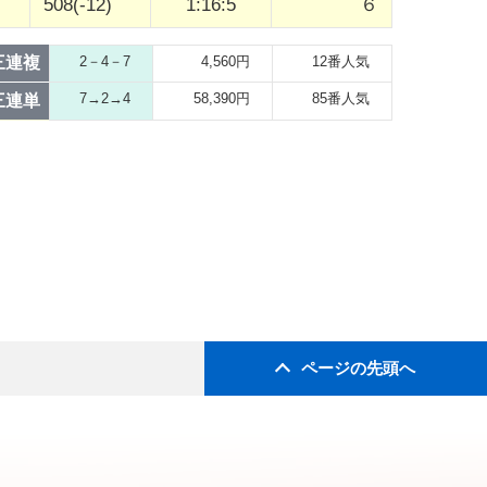
508(-12)
1:16:5
６
三連複
2－4－7
4,560円
12番人気
7→2→4
58,390円
85番人気
三連単
ページの先頭へ