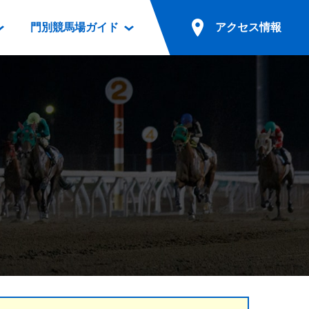
門別競馬場ガイド
アクセス情報
情報
票案内
ファンルーム
アクセス情報
電話・インターネット投票
競馬用語集
お車でのご来場
別表ダウンロード
場外発売所
無料送迎バスでのご来場
ギスカン
実況・テレホンサービス
公共の交通機関でのご来場
カレンダー
発売・払戻
ドカフェ
競走体系図
リオンシリーズ競走
発売情報(PDF)
の発売情報