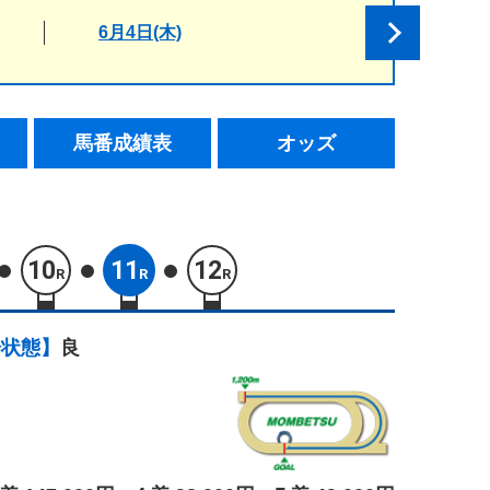
6月4日(木)
馬番成績表
オッズ
10
11
12
R
R
R
場状態】
良