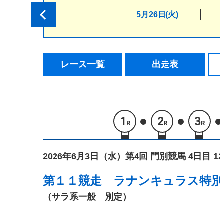
5月26日(火)
レース一覧
出走表
1
2
3
R
R
R
2026年6月3日（水）
第4回 門別競馬 4日目 
第１１競走
ラナンキュラス特
（サラ系一般 別定）