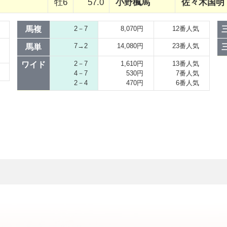
牡6
57.0
小野楓馬
佐々木国明
馬複
2－7
8,070円
12番人気
7→2
14,080円
23番人気
馬単
2－7
1,610円
13番人気
ワイド
4－7
530円
7番人気
2－4
470円
6番人気