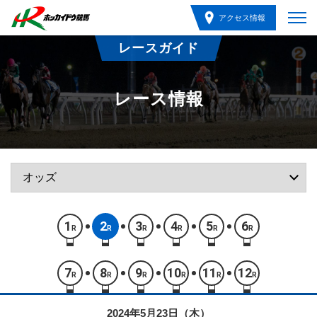
アクセス情報
レースガイド
レース情報
1
2
3
4
5
6
R
R
R
R
R
R
7
8
9
10
11
12
R
R
R
R
R
R
2024年5月23日（木）