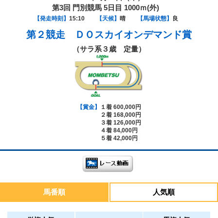
第3回 門別競馬 5日目 1000ｍ(外)
【発走時刻】
15:10
【天候】
晴
【馬場状態】
良
第２競走
ＤＯスカイオンデマンド賞
（サラ系３歳 定量）
【賞金】
１着 600,000円
２着 168,000円
３着 126,000円
４着 84,000円
５着 42,000円
馬番順
人気順