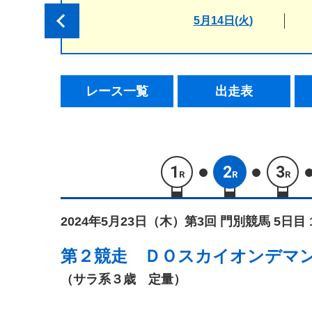
5月14日(火)
レース一覧
出走表
1
2
3
R
R
R
2024年5月23日（木）
第3回 門別競馬 5日目 
第２競走
ＤＯスカイオンデマ
（サラ系３歳 定量）