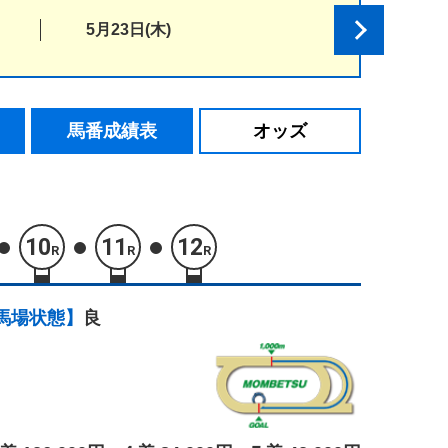
5月23日(木)
馬番成績表
オッズ
10
11
12
R
R
R
馬場状態】
良