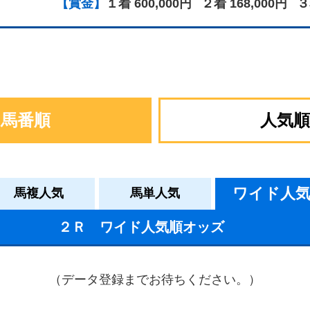
【賞金】
１着 600,000円
２着 168,000円
３
馬番順
人気順
ワイド人
馬複人気
馬単人気
２Ｒ ワイド人気順オッズ
（データ登録までお待ちください。）