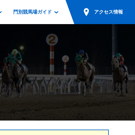
門別競馬場ガイド
アクセス情報
情報
票案内
ファンルーム
アクセス情報
電話・インターネット投票
競馬用語集
お車でのご来場
別表ダウンロード
場外発売所
無料送迎バスでのご来場
ギスカン
実況・テレホンサービス
公共の交通機関でのご来場
カレンダー
発売・払戻
ドカフェ
競走体系図
リオンシリーズ競走
発売情報(PDF)
の発売情報