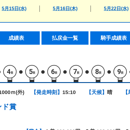
5月15日(水)
5月16日(木)
5月22日(水)
成績表
払戻金一覧
騎手成績表
4
5
6
7
8
9
R
R
R
R
R
R
1000ｍ(外)
【発走時刻】
15:10
【天候】
晴
【
ンド賞