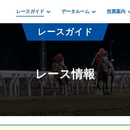
レースガイド
データルーム
投票案内
データルーム
レース情報
映像コンテンツ
門別競馬場情報
過去開催
投
レースガイド
騎手・調教師紹介
レース一覧
重賞競走VTR
門別競馬場グルメ
番組・級
騎手・調教師成績
出走表
重賞競走参考VTR
とねっこジン
開催日程
能力検査成績
成績表
レースダイジェスト
いずみ食堂
開催
レース情報
坂路調教映像
払戻金一覧
新馬ダイジェスト
ルンビニフー
重賞
遠征馬情報
騎手成績表
勝馬屋
スタ
馬主服紹介
馬番成績表
発売情報
番組編成要領
オッズ
道内の
道外