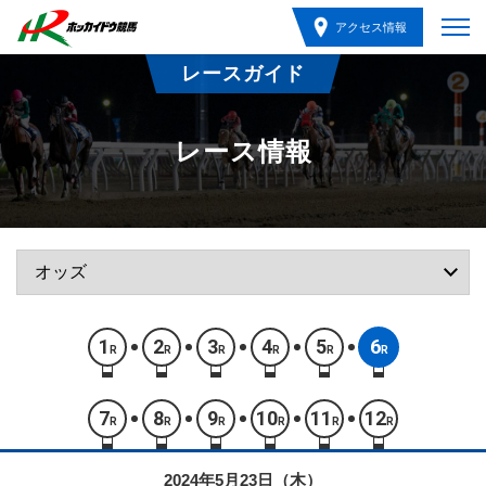
アクセス情報
レースガイド
レース情報
1
2
3
4
5
6
R
R
R
R
R
R
7
8
9
10
11
12
R
R
R
R
R
R
2024年5月23日（木）