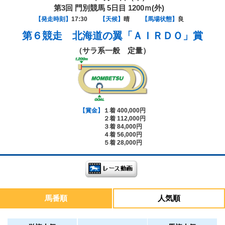
第3回 門別競馬 5日目 1200ｍ(外)
【発走時刻】
17:30
【天候】
晴
【馬場状態】
良
第６競走
北海道の翼「ＡＩＲＤＯ」賞
（サラ系一般 定量）
【賞金】
１着 400,000円
２着 112,000円
３着 84,000円
４着 56,000円
５着 28,000円
馬番順
人気順