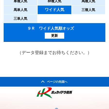
単複人気
枠複人気
馬複人気
ワイド人気
馬単人気
三複人気
三単人気
９Ｒ ワイド人気順オッズ
更新
（データ登録までお待ちください。）
ページの先頭へ