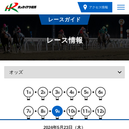
アクセス情報
レースガイド
レース情報
1
2
3
4
5
6
R
R
R
R
R
R
7
8
9
10
11
12
R
R
R
R
R
R
2024年5月23日（木）