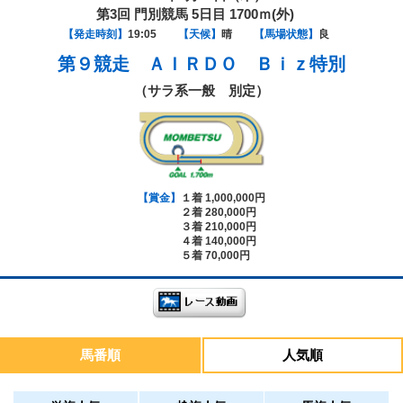
第3回 門別競馬 5日目 1700ｍ(外)
【発走時刻】
19:05
【天候】
晴
【馬場状態】
良
第９競走
ＡＩＲＤＯ Ｂｉｚ特別
（サラ系一般 別定）
【賞金】
１着 1,000,000円
２着 280,000円
３着 210,000円
４着 140,000円
５着 70,000円
馬番順
人気順