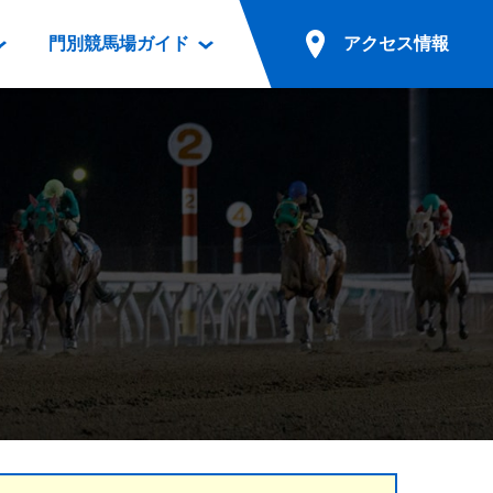
門別競馬場ガイド
アクセス情報
情報
票案内
ファンルーム
アクセス情報
電話・インターネット投票
競馬用語集
お車でのご来場
別表ダウンロード
場外発売所
無料送迎バスでのご来場
ギスカン
実況・テレホンサービス
公共の交通機関でのご来場
カレンダー
発売・払戻
ドカフェ
競走体系図
リオンシリーズ競走
発売情報(PDF)
の発売情報