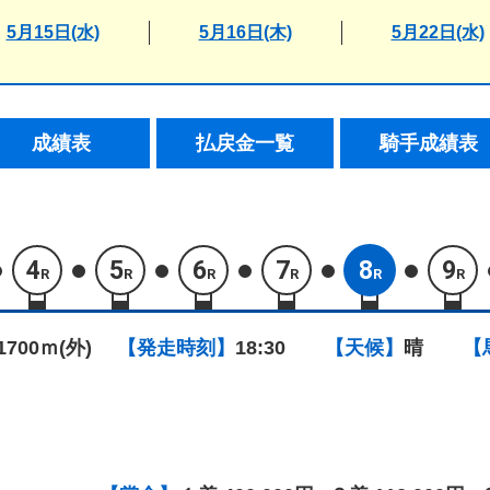
5月15日(水)
5月16日(木)
5月22日(水)
成績表
払戻金一覧
騎手成績表
4
5
6
7
8
9
R
R
R
R
R
R
1700ｍ(外)
【発走時刻】
18:30
【天候】
晴
【