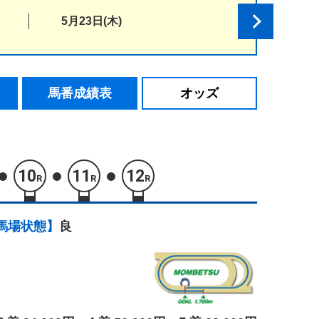
5月23日(木)
馬番成績表
オッズ
10
11
12
R
R
R
馬場状態】
良