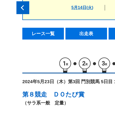
5月14日(火)
レース一覧
出走表
1
2
3
R
R
R
2024年5月23日（木）
第3回 門別競馬 5日目 
第８競走
ＤＯたび賞
（サラ系一般 定量）