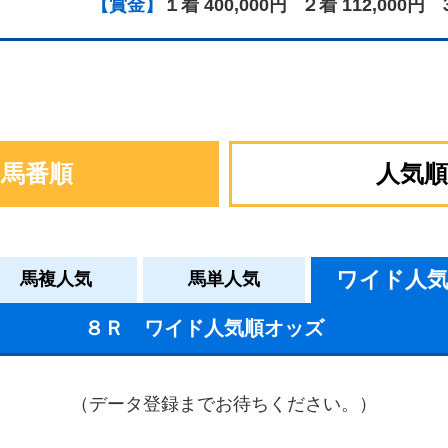
【賞金】
１着 400,000円
２着 112,000円
馬番順
人気順
ワイド人
馬複人気
馬単人気
８Ｒ ワイド人気順オッズ
（データ登録までお待ちください。）