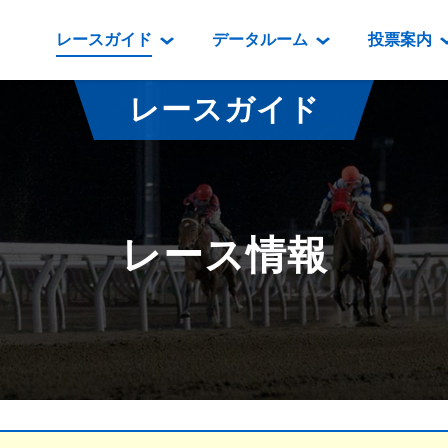
レースガイド
データルーム
投票案内
データルーム
レース情報
映像コンテンツ
門別競馬場情報
過去開催
投
レースガイド
騎手・調教師紹介
レース一覧
重賞競走VTR
門別競馬場グルメ
番組・級
騎手・調教師成績
出走表
重賞競走参考VTR
とねっこジン
開催日程
能力検査成績
成績表
レースダイジェスト
いずみ食堂
開催
レース情報
坂路調教映像
払戻金一覧
新馬ダイジェスト
ルンビニフー
重賞
遠征馬情報
騎手成績表
勝馬屋
スタ
馬主服紹介
馬番成績表
発売情報
番組編成要領
オッズ
道内の
道外