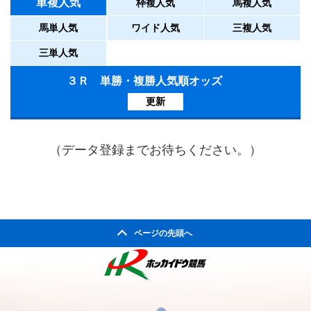
単複人気
枠複人気
馬複人気
馬単人気
ワイド人気
三複人気
三単人気
３Ｒ 単勝・複勝人気順オッズ
更新
（データ登録までお待ちください。）
ページの先頭へ