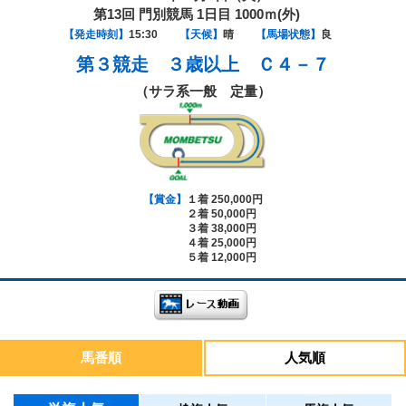
第13回 門別競馬 1日目 1000ｍ(外)
【発走時刻】
15:30
【天候】
晴
【馬場状態】
良
第３競走
３歳以上 Ｃ４－７
（サラ系一般 定量）
【賞金】
１着 250,000円
２着 50,000円
３着 38,000円
４着 25,000円
５着 12,000円
馬番順
人気順