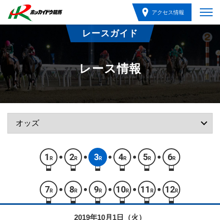
アクセス情報
レースガイド
レース情報
1
2
3
4
5
6
R
R
R
R
R
R
7
8
9
10
11
12
R
R
R
R
R
R
2019年10月1日（火）