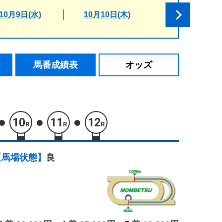
10月9日(水)
10月10日(木)
馬番成績表
オッズ
10
11
12
R
R
R
【馬場状態】
良