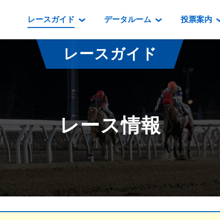
レースガイド
データルーム
投票案内
データルーム
レース情報
映像コンテンツ
門別競馬場情報
過去開催
投
レースガイド
騎手・調教師紹介
レース一覧
重賞競走VTR
門別競馬場グルメ
番組・級
騎手・調教師成績
出走表
重賞競走参考VTR
とねっこジン
開催日程
能力検査成績
成績表
レースダイジェスト
いずみ食堂
開催
レース情報
坂路調教映像
払戻金一覧
新馬ダイジェスト
ルンビニフー
重賞
遠征馬情報
騎手成績表
勝馬屋
スタ
馬主服紹介
馬番成績表
発売情報
番組編成要領
オッズ
道内の
道外