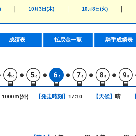
)
10月3日(木)
10月8日(火)
成績表
払戻金一覧
騎手成績表
4
5
6
7
8
9
R
R
R
R
R
R
 1000ｍ(外)
【発走時刻】
17:10
【天候】
晴