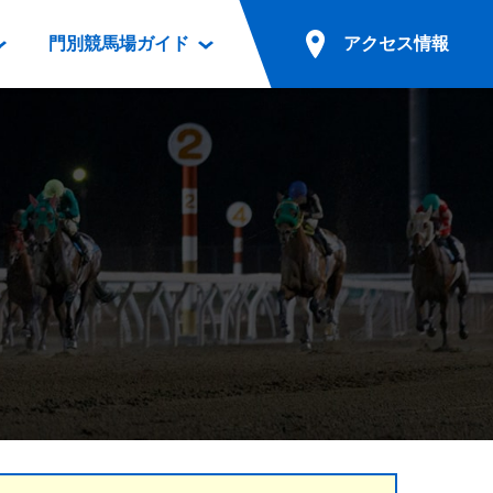
門別競馬場ガイド
アクセス情報
情報
票案内
ファンルーム
アクセス情報
電話・インターネット投票
競馬用語集
お車でのご来場
別表ダウンロード
場外発売所
無料送迎バスでのご来場
ギスカン
実況・テレホンサービス
公共の交通機関でのご来場
カレンダー
発売・払戻
ドカフェ
競走体系図
リオンシリーズ競走
発売情報(PDF)
の発売情報