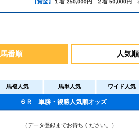
【賞金】
１着 250,000円
２着 50,000円
馬番順
人気順
馬複人気
馬単人気
ワイド人気
６Ｒ 単勝・複勝人気順オッズ
（データ登録までお待ちください。）