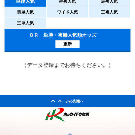
単複人気
枠複人気
馬複人気
馬単人気
ワイド人気
三複人気
三単人気
８Ｒ 単勝・複勝人気順オッズ
更新
（データ登録までお待ちください。）
ページの先頭へ