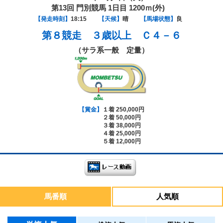
第13回 門別競馬 1日目 1200ｍ(外)
【発走時刻】
18:15
【天候】
晴
【馬場状態】
良
第８競走
３歳以上 Ｃ４－６
（サラ系一般 定量）
【賞金】
１着 250,000円
２着 50,000円
３着 38,000円
４着 25,000円
５着 12,000円
馬番順
人気順