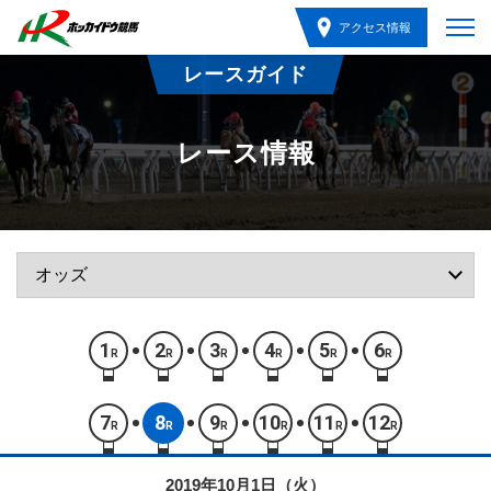
アクセス情報
レースガイド
レース情報
1
2
3
4
5
6
R
R
R
R
R
R
7
8
9
10
11
12
R
R
R
R
R
R
2019年10月1日（火）