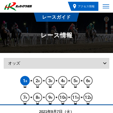
アクセス情報
レースガイド
レース情報
1
2
3
4
5
6
R
R
R
R
R
R
7
8
9
10
11
12
R
R
R
R
R
R
2021年9月7日（火）