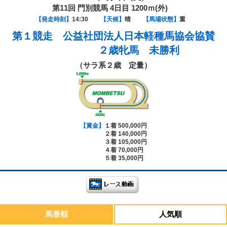
第11回 門別競馬 4日目 1200ｍ(外)
【発走時刻】
14:30
【天候】
晴
【馬場状態】
重
第１競走
公益社団法人日本軽種馬協会協賛
２歳牝馬 未勝利
（サラ系２歳 定量）
【賞金】
１着 500,000円
２着 140,000円
３着 105,000円
４着 70,000円
５着 35,000円
馬番順
人気順