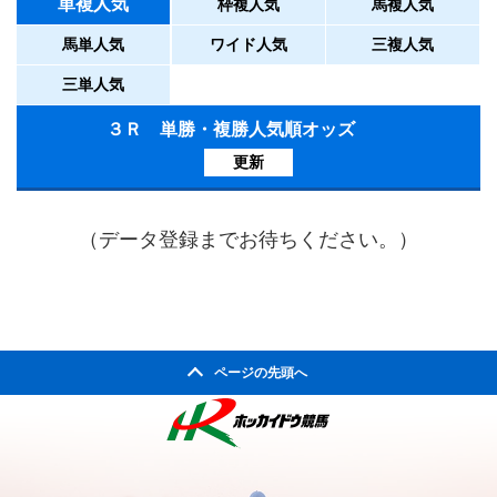
単複人気
枠複人気
馬複人気
馬単人気
ワイド人気
三複人気
三単人気
３Ｒ 単勝・複勝人気順オッズ
更新
（データ登録までお待ちください。）
ページの先頭へ