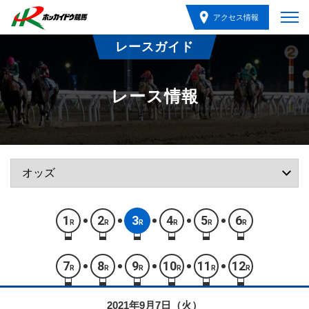
アクセス情報
レースガイド
レース情報
1
2
3
4
5
6
R
R
R
R
R
R
7
8
9
10
11
12
R
R
R
R
R
R
2021年9月7日（火）