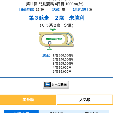
第11回 門別競馬 4日目 1000ｍ(外)
【発走時刻】
15:30
【天候】
晴
【馬場状態】
重
第３競走
２歳 未勝利
（サラ系２歳 定量）
【賞金】
１着 500,000円
２着 140,000円
３着 105,000円
４着 70,000円
５着 35,000円
馬番順
人気順