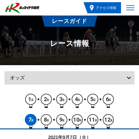
アクセス情報
レースガイド
レース情報
1
2
3
4
5
6
R
R
R
R
R
R
7
8
9
10
11
12
R
R
R
R
R
R
2021年9月7日（火）