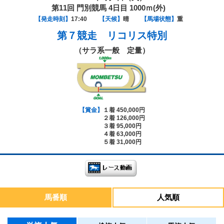
第11回 門別競馬 4日目 1000ｍ(外)
【発走時刻】
17:40
【天候】
晴
【馬場状態】
重
第７競走
リコリス特別
（サラ系一般 定量）
【賞金】
１着 450,000円
２着 126,000円
３着 95,000円
４着 63,000円
５着 31,000円
馬番順
人気順