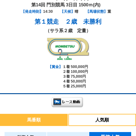
第14回 門別競馬 3日目 1500ｍ(内)
【発走時刻】
14:30
【天候】
晴
【馬場状態】
重
第１競走
２歳 未勝利
（サラ系２歳 定量）
【賞金】
１着 500,000円
２着 100,000円
３着 75,000円
４着 50,000円
５着 25,000円
馬番順
人気順