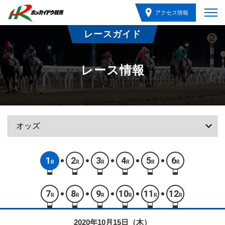
アクセス情報
レースガイド
レース情報
1
2
3
4
5
6
R
R
R
R
R
R
7
8
9
10
11
12
R
R
R
R
R
R
2020年10月15日（木）