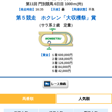
第11回 門別競馬 6日目 1000ｍ(外)
【発走時刻】
16:35
【天候】
曇
【馬場状態】
不良
第５競走
ホクレン「大収穫祭」賞
（サラ系２歳 定量）
【賞金】
１着 600,000円
２着 168,000円
３着 126,000円
４着 84,000円
５着 42,000円
馬番順
人気順