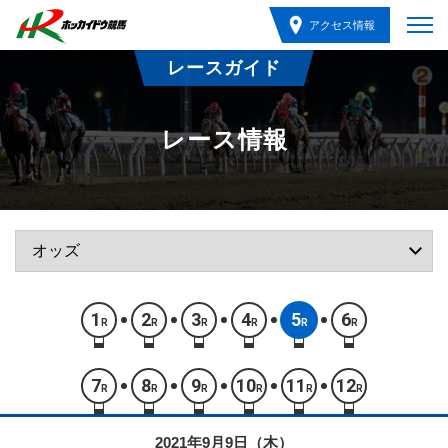
アクセス情報
レースガイド
レース情報
1
2
3
4
5
6
R
R
R
R
R
R
7
8
9
10
11
12
R
R
R
R
R
R
2021年9月9日（木）