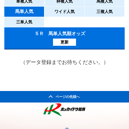
単複人気
枠複人気
馬複人気
馬単人気
ワイド人気
三複人気
三単人気
５Ｒ 馬単人気順オッズ
更新
（データ登録までお待ちください。）
ページの先頭へ