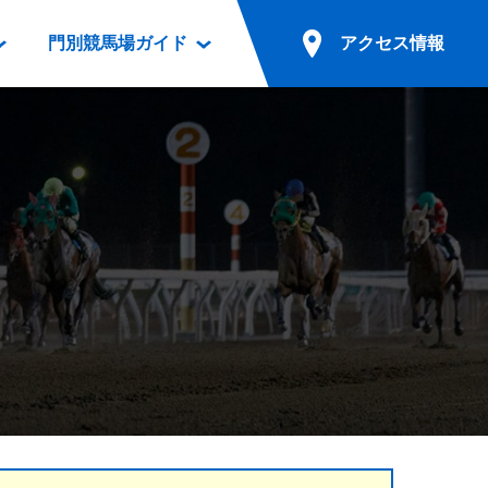
門別競馬場ガイド
アクセス情報
情報
票案内
ファンルーム
アクセス情報
電話・インターネット投票
競馬用語集
お車でのご来場
別表ダウンロード
場外発売所
無料送迎バスでのご来場
ギスカン
実況・テレホンサービス
公共の交通機関でのご来場
カレンダー
発売・払戻
ドカフェ
競走体系図
リオンシリーズ競走
発売情報(PDF)
の発売情報