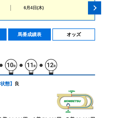
6月4日(木)
馬番成績表
オッズ
10
11
12
R
R
R
場状態】
良