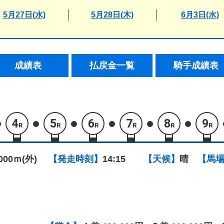
5月27日(水)
5月28日(木)
6月3日(水)
成績表
払戻金一覧
騎手成績表
4
5
6
7
8
9
R
R
R
R
R
R
1000ｍ(外)
【発走時刻】
14:15
【天候】
晴
【馬