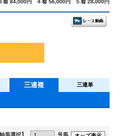
３着 84,000円
４着 56,000円
５着 28,000円
三連複
三連単
軸馬選択】
号馬
オッズ表示