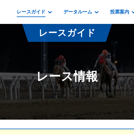
レースガイド
データルーム
投票案内
データルーム
レース情報
映像コンテンツ
門別競馬場情報
過去開催
投
レースガイド
騎手・調教師紹介
レース一覧
重賞競走VTR
門別競馬場グルメ
番組・級
騎手・調教師成績
出走表
重賞競走参考VTR
とねっこジン
開催日程
能力検査成績
成績表
レースダイジェスト
いずみ食堂
開催
レース情報
坂路調教映像
払戻金一覧
新馬ダイジェスト
ルンビニフー
重賞
遠征馬情報
騎手成績表
勝馬屋
スタ
馬主服紹介
馬番成績表
発売情報
番組編成要領
オッズ
道内の
道外