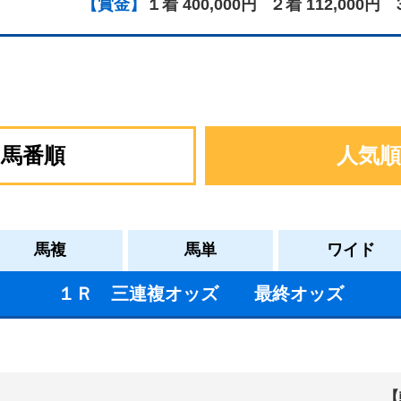
【賞金】
１着 400,000円
２着 112,000円
馬番順
人気順
馬複
馬単
ワイド
１Ｒ 三連複オッズ 最終オッズ
【