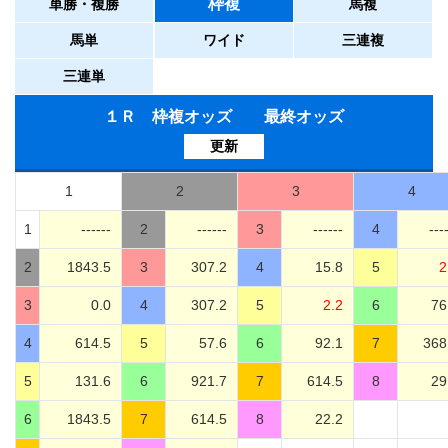
枠複
単勝・複勝
馬複
馬単
ワイド
三連複
三連単
１Ｒ 枠複オッズ 最終オッズ
更新
1
2
3
4
1
------
2
------
3
------
4
---
2
1843.5
3
307.2
4
15.8
5
2
3
0.0
4
307.2
5
2.2
6
76
4
614.5
5
57.6
6
92.1
7
368
5
131.6
6
921.7
7
614.5
8
29
6
1843.5
7
614.5
8
22.2