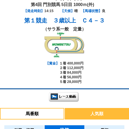
第4回 門別競馬 5日目 1000ｍ(外)
【発走時刻】
14:15
【天候】
晴
【馬場状態】
良
第１競走
３歳以上 Ｃ４－３
（サラ系一般 定量）
【賞金】
１着 400,000円
２着 112,000円
３着 84,000円
４着 56,000円
５着 28,000円
馬番順
人気順