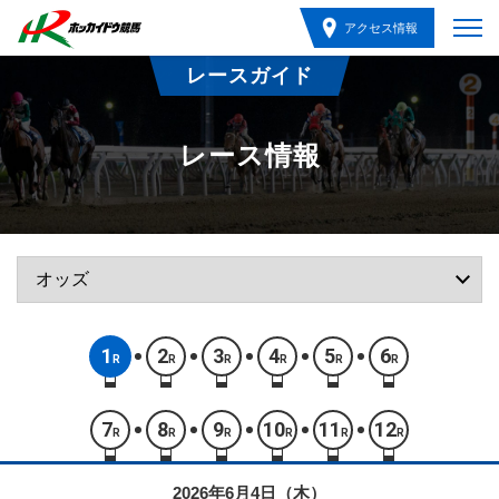
アクセス情報
レースガイド
レース情報
1
2
3
4
5
6
R
R
R
R
R
R
7
8
9
10
11
12
R
R
R
R
R
R
2026年6月4日（木）