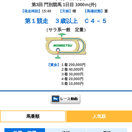
第3回 門別競馬 1日目 1000ｍ(外)
【発走時刻】
15:40
【天候】
晴
【馬場状態】
重
第１競走
３歳以上 Ｃ４－５
（サラ系一般 定量）
【賞金】
１着 200,000円
２着 40,000円
３着 30,000円
４着 20,000円
５着 10,000円
馬番順
人気順