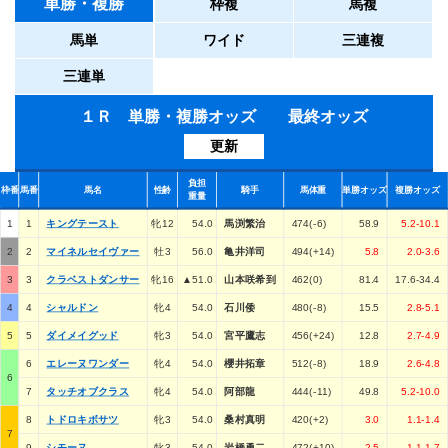
単勝・複勝
枠複
馬複
馬単
ワイド
三連複
三連単
１Ｒ 単勝・複勝オッズ 最終オッズ
更新
負担
枠番
馬番
馬名
性齢
騎手
馬体重
単勝オッズ
複勝オッズ
重量
1
1
キングテースト
牝12
54.0
馬渕繁治
474(-6)
58.9
5.2-10.1
2
2
マイネルセイヴァー
牡3
56.0
亀井洋司
494(+14)
5.8
2.0-3.6
3
3
クラベストダンサー
牝16
▲51.0
山本咲希到
462(0)
81.4
17.6-34.4
4
4
シャルドン
牝4
54.0
石川倭
480(-8)
15.5
2.8-5.1
5
5
ダイメイグッド
牝3
54.0
宮平鷹志
456(+24)
12.8
2.7-4.9
6
エレーヌワンダー
牝4
54.0
櫻井拓章
512(-8)
18.9
2.6-4.8
6
7
タッチオブクラス
牝4
54.0
阿部龍
444(-11)
49.8
5.2-10.0
8
トドロキボサツ
牝3
54.0
桑村真明
420(+2)
3.0
1.1-1.4
7
9
シモーヌ
牝3
54.0
岩橋勇二
472(+10)
2.5
1.1-1.7