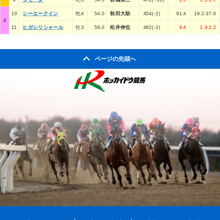
10
シーエークイン
牝4
54.0
秋田大助
454(-2)
91.4
19.2-37.6
8
11
ヒガシリシャール
牡3
56.0
松井伸也
482(-2)
9.4
1.3-2.2
ページの先頭へ