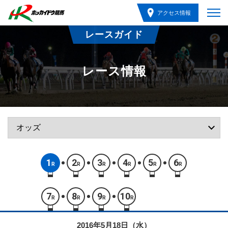
アクセス情報
レースガイド
レース情報
1
2
3
4
5
6
R
R
R
R
R
R
7
8
9
10
R
R
R
R
2016年5月18日（水）