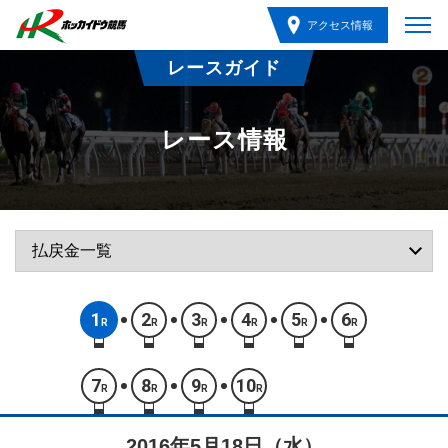
アクセス情報
レースガイド
レース情報
1
2
3
4
5
6
R
R
R
R
R
R
7
8
9
10
R
R
R
R
2016年5月18日（水）