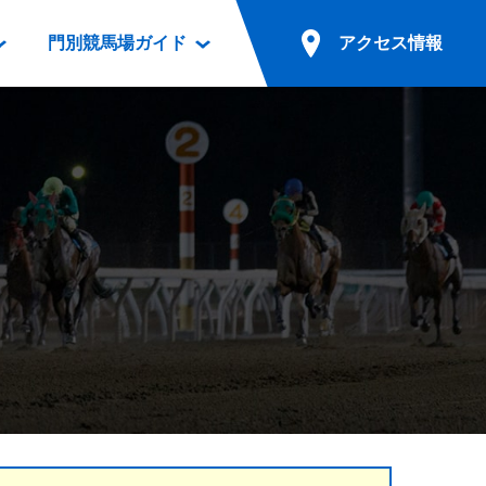
門別競馬場ガイド
アクセス情報
情報
票案内
ファンルーム
アクセス情報
電話・インターネット投票
競馬用語集
お車でのご来場
別表ダウンロード
場外発売所
無料送迎バスでのご来場
ギスカン
実況・テレホンサービス
公共の交通機関でのご来場
カレンダー
発売・払戻
ドカフェ
競走体系図
リオンシリーズ競走
発売情報(PDF)
の発売情報