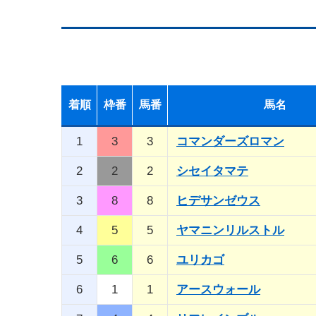
着順
枠番
馬番
馬名
1
3
3
コマンダーズロマン
2
2
2
シセイタマテ
3
8
8
ヒデサンゼウス
4
5
5
ヤマニンリルストル
5
6
6
ユリカゴ
6
1
1
アースウォール