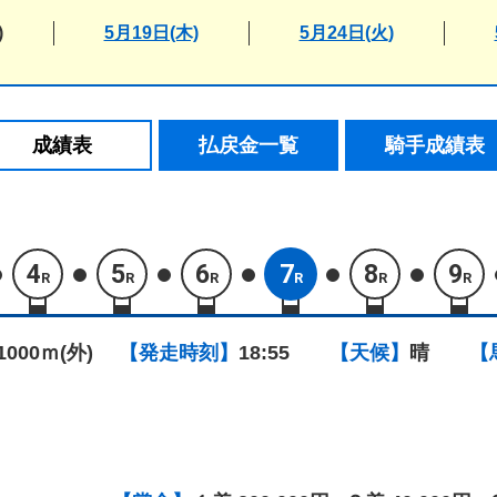
)
5月19日(木)
5月24日(火)
成績表
払戻金一覧
騎手成績表
4
5
6
7
8
9
R
R
R
R
R
R
1000ｍ(外)
【発走時刻】
18:55
【天候】
晴
【