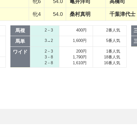
牝6
54.0
亀井洋司
高橋司
牝4
54.0
桑村真明
千葉津代士
馬複
2－3
400円
2番人気
3→2
1,600円
5番人気
馬単
2－3
200円
1番人気
ワイド
3－8
1,790円
18番人気
2－8
1,610円
16番人気