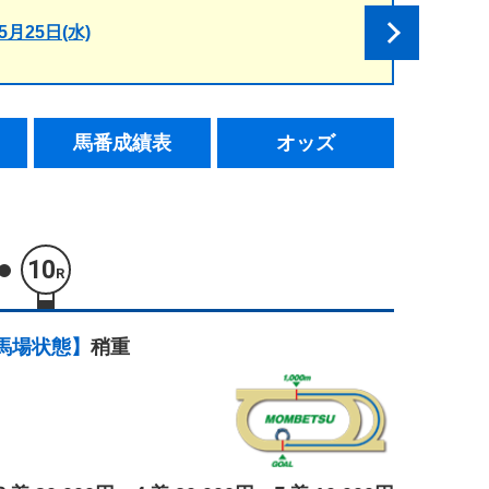
5月25日(水)
馬番成績表
オッズ
10
R
馬場状態】
稍重