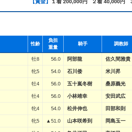
【賞金】
１着 200,000円
２着 40,000円
負担
性齢
騎手
調教師
重量
牡8
56.0
阿部龍
佐久間雅貴
牝5
54.0
石川倭
米川昇
牡4
56.0
五十嵐冬樹
桑原義光
牡4
56.0
小林靖幸
安田武広
牝4
54.0
松井伸也
田部和則
牝5
▲51.0
山本咲希到
岡島玉一