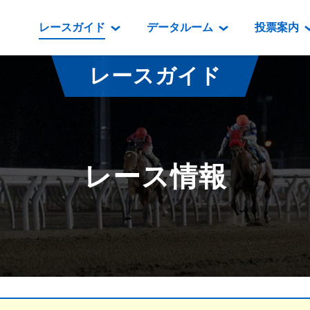
レースガイド
データルーム
投票案内
データルーム
レース情報
映像コンテンツ
門別競馬場情報
過去開催
投
レースガイド
騎手・調教師紹介
レース一覧
重賞競走VTR
門別競馬場グルメ
番組・級
騎手・調教師成績
出走表
重賞競走参考VTR
とねっこジン
開催日程
能力検査成績
成績表
レースダイジェスト
いずみ食堂
開催
レース情報
坂路調教映像
払戻金一覧
新馬ダイジェスト
ルンビニフー
重賞
遠征馬情報
騎手成績表
勝馬屋
スタ
馬主服紹介
馬番成績表
発売情報
番組編成要領
オッズ
道内の
道外