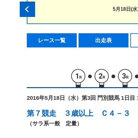
5月18日(水
レース一覧
出走表
1
2
3
R
R
R
2016年5月18日（水）
第3回 門別競馬 1日目 
第７競走
３歳以上 Ｃ４－３
（サラ系一般 定量）