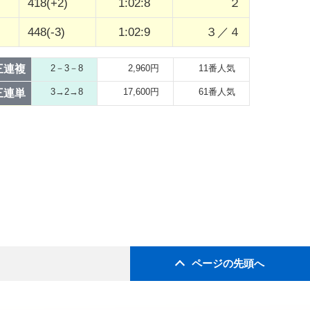
418(+2)
1:02:8
２
448(-3)
1:02:9
３／４
三連複
2－3－8
2,960円
11番人気
3→2→8
17,600円
61番人気
三連単
ページの先頭へ