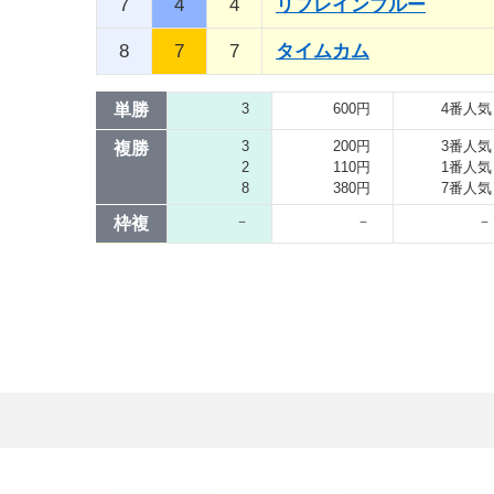
7
4
4
リフレインブルー
8
7
7
タイムカム
単勝
3
600円
4番人気
3
200円
3番人気
複勝
2
110円
1番人気
8
380円
7番人気
－
－
－
枠複