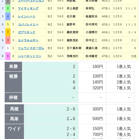
1
2
2
スーパーステション
牡2
54.0
阿部龍
角川秀樹
462(-)
1:13:8
2
6
6
マイティキング
牡2
54.0
井上俊彦
林和弘
478(-)
1:14:3
２１／２
3
4
4
レインハート
牡2
54.0
石川倭
桧森邦夫
448(-)
1:15:3
５
4
5
5
コパノレイミー
牝2
54.0
阪野学
田中淳司
420(-)
1:15:6
１１／２
5
7
7
ガブリキック
牡2
54.0
桑村真明
小国博行
444(-)
1:15:8
３／４
6
3
3
エメラルムサシ
牡2
54.0
服部茂史
田中正二
430(-)
1:15:8
クビ
7
1
1
リュウノスターダム
牡2
54.0
五十嵐冬樹
廣森久雄
458(-)
1:17:6
９
8
8
8
シャーロットリン
牝2
54.0
宮崎光行
松本隆宏
478(-)
1:22:4
大差
単勝
2
180円
1番人気
複勝
2
100円
1番人気
6
140円
2番人気
4
320円
7番人気
枠複
－
－
－
馬複
2－6
300円
1番人気
馬単
2→6
500円
1番人気
ワイド
2－6
150円
1番人気
2－4
700円
7番人気