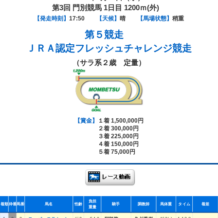
第3回 門別競馬 1日目 1200ｍ(外)
【発走時刻】
17:50
【天候】
晴
【馬場状態】
稍重
第５競走
ＪＲＡ認定フレッシュチャレンジ競走
（サラ系２歳 定量）
【賞金】
１着 1,500,000円
２着 300,000円
３着 225,000円
４着 150,000円
５着 75,000円
負担
着順
枠番
馬番
馬名
性齢
騎手
調教師
馬体重
タイム
着差
重量