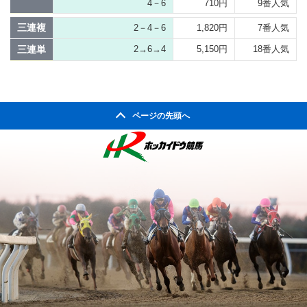
4－6
710円
9番人気
三連複
2－4－6
1,820円
7番人気
三連単
2→6→4
5,150円
18番人気
ページの先頭へ