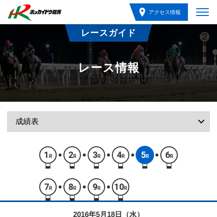
アクセス情報
レースガイド
レース情報
1
2
3
4
5
6
R
R
R
R
R
R
7
8
9
10
R
R
R
R
2016年5月18日（水）