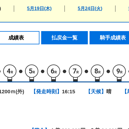
)
5月19日(木)
5月24日(火)
成績表
払戻金一覧
騎手成績表
4
5
6
7
8
9
R
R
R
R
R
R
1200ｍ(外)
【発走時刻】
16:15
【天候】
晴
【