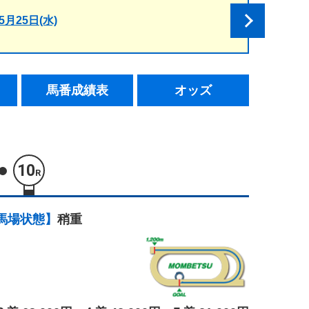
5月25日(水)
馬番成績表
オッズ
10
R
馬場状態】
稍重