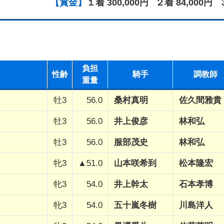
【賞金】
１着 300,000円
２着 84,000円
負担
性齢
騎手
調教師
重量
牡3
56.0
桑村真明
佐久間雅貴
牡3
56.0
井上俊彦
林和弘
牡3
56.0
服部茂史
林和弘
牝3
▲51.0
山本咲希到
松本隆宏
牝3
54.0
井上幹太
石本孝博
牝3
54.0
五十嵐冬樹
川島洋人