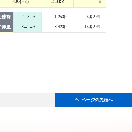
406(+2)
1:18:2
８
三連複
2－3－6
1,250円
5番人気
3→2→6
3,420円
15番人気
三連単
ページの先頭へ