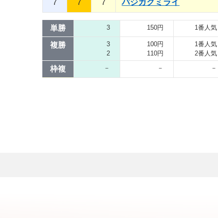
7
7
7
バジガクミライ
単勝
3
150円
1番人気
3
100円
1番人気
複勝
2
110円
2番人気
－
－
－
枠複