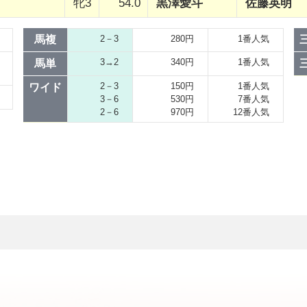
牝3
54.0
黒澤愛斗
佐藤英明
馬複
2－3
280円
1番人気
3→2
340円
1番人気
馬単
2－3
150円
1番人気
ワイド
3－6
530円
7番人気
2－6
970円
12番人気