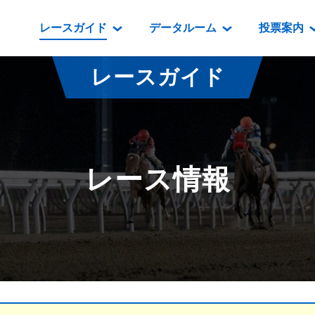
レースガイド
データルーム
投票案内
データルーム
レース情報
映像コンテンツ
門別競馬場情報
過去開催
投
レースガイド
騎手・調教師紹介
レース一覧
重賞競走VTR
門別競馬場グルメ
番組・級
騎手・調教師成績
出走表
重賞競走参考VTR
とねっこジン
開催日程
能力検査成績
成績表
レースダイジェスト
いずみ食堂
開催
レース情報
坂路調教映像
払戻金一覧
新馬ダイジェスト
ルンビニフー
重賞
遠征馬情報
騎手成績表
勝馬屋
スタ
馬主服紹介
馬番成績表
発売情報
番組編成要領
オッズ
道内の
道外