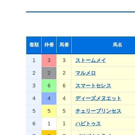
着順
枠番
馬番
馬名
1
3
3
ストームメイ
2
2
2
マルメロ
3
6
6
スマートセレス
4
4
4
ディーズメヌエット
5
5
5
チェリープリンセス
6
1
1
ハビトゥス