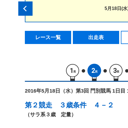
5月18日(水
レース一覧
出走表
1
2
3
R
R
R
2016年5月18日（水）
第3回 門別競馬 1日目 
第２競走
３歳条件 ４－２
（サラ系３歳 定量）