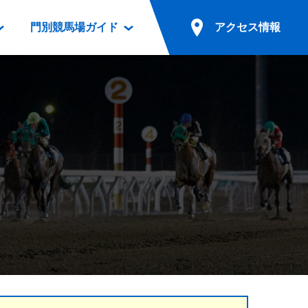
門別競馬場ガイド
アクセス情報
情報
票案内
ファンルーム
アクセス情報
電話・インターネット投票
競馬用語集
お車でのご来場
別表ダウンロード
場外発売所
無料送迎バスでのご来場
ギスカン
実況・テレホンサービス
公共の交通機関でのご来場
カレンダー
発売・払戻
ドカフェ
競走体系図
リオンシリーズ競走
発売情報(PDF)
の発売情報