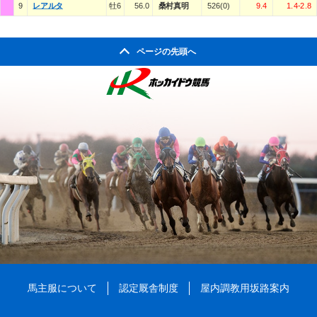
9
レアルタ
牡6
56.0
桑村真明
526(0)
9.4
1.4-2.8
ページの先頭へ
馬主服について
認定厩舎制度
屋内調教用坂路案内