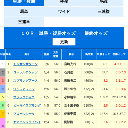
単勝・複勝
枠複
馬複
馬単
ワイド
三連複
三連単
１０Ｒ 単勝・複勝オッズ 最終オッズ
更新
負担
枠番
馬番
馬名
性齢
騎手
馬体重
単勝オッズ
複勝オッズ
重量
1
1
モンサンサターン
セ6
56.0
宮崎光行
490(0)
36.1
4.9-11.1
2
2
ローレルロケッツ
牡4
56.0
石川倭
506(0)
37.7
3.3-7.3
3
3
スプリングアース
牡4
56.0
岩橋勇二
466(0)
3.2
1.1-1.7
4
4
ワイレアツヨシ
牡5
56.0
松井伸也
472(-2)
21.6
2.2-4.6
5
5
ブラックチョコ
牝5
54.0
小林靖幸
430(0)
189.2
22.4-52.0
6
6
ビーマイラブリング
牡5
57.0
五十嵐冬樹
510(0)
2.8
1.0-1.2
7
7
フロールシータ
牝5
55.0
伊藤千尋
522(-2)
147.4
16.3-37.7
8
ヤマニンフライハイ
牡4
56.0
阿部龍
500(+2)
2.6
1.2-2.2
8