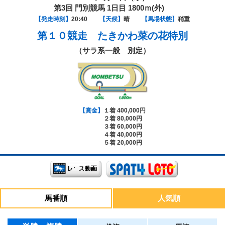
第3回 門別競馬 1日目 1800ｍ(外)
【発走時刻】
20:40
【天候】
晴
【馬場状態】
稍重
第１０競走
たきかわ菜の花特別
（サラ系一般 別定）
【賞金】
１着 400,000円
２着 80,000円
３着 60,000円
４着 40,000円
５着 20,000円
馬番順
人気順