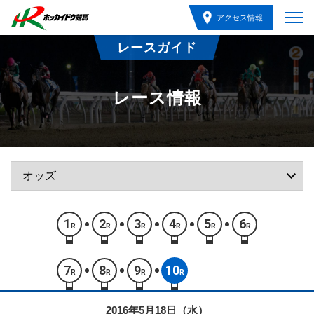
アクセス情報
レースガイド
レース情報
1
2
3
4
5
6
R
R
R
R
R
R
7
8
9
10
R
R
R
R
2016年5月18日（水）