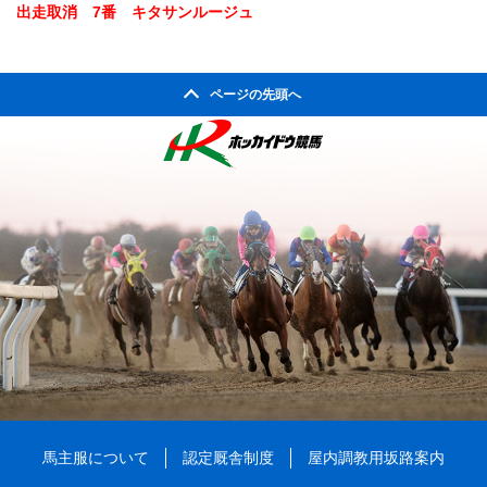
出走取消 7番 キタサンルージュ
ページの先頭へ
馬主服について
認定厩舎制度
屋内調教用坂路案内