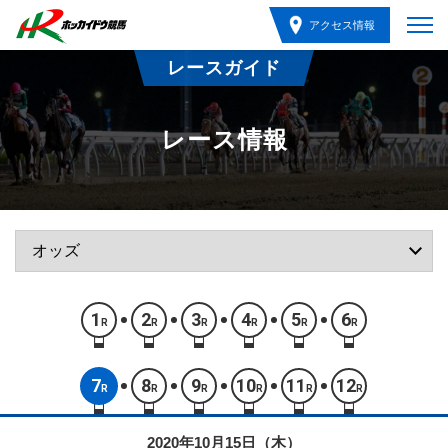
アクセス情報
レースガイド
レース情報
1
2
3
4
5
6
R
R
R
R
R
R
7
8
9
10
11
12
R
R
R
R
R
R
2020年10月15日（木）