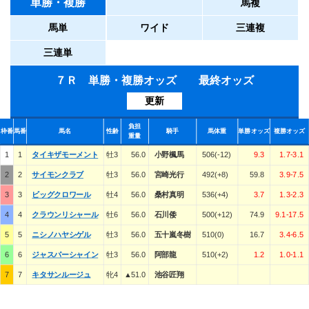
単勝・複勝
馬複
馬単
ワイド
三連複
三連単
７Ｒ 単勝・複勝オッズ 最終オッズ
更新
負担
枠番
馬番
馬名
性齢
騎手
馬体重
単勝オッズ
複勝オッズ
重量
1
1
タイキザモーメント
牡3
56.0
小野楓馬
506(-12)
9.3
1.7-3.1
2
2
サイモンクラブ
牡3
56.0
宮崎光行
492(+8)
59.8
3.9-7.5
3
3
ビッグクロワール
牡4
56.0
桑村真明
536(+4)
3.7
1.3-2.3
4
4
クラウンリシャール
牡6
56.0
石川倭
500(+12)
74.9
9.1-17.5
5
5
ニシノハヤシゲル
牡3
56.0
五十嵐冬樹
510(0)
16.7
3.4-6.5
6
6
ジャスパーシャイン
牡3
56.0
阿部龍
510(+2)
1.2
1.0-1.1
7
7
キタサンルージュ
牝4
▲51.0
池谷匠翔