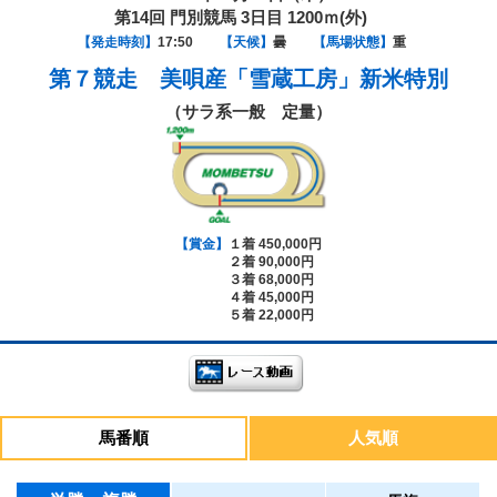
第14回 門別競馬 3日目 1200ｍ(外)
【発走時刻】
17:50
【天候】
曇
【馬場状態】
重
第７競走
美唄産「雪蔵工房」新米特別
（サラ系一般 定量）
【賞金】
１着 450,000円
２着 90,000円
３着 68,000円
４着 45,000円
５着 22,000円
馬番順
人気順