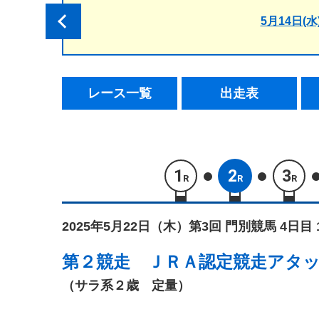
5月14日(水
レース一覧
出走表
1
2
3
R
R
R
2025年5月22日（木）
第3回 門別競馬 4日目 
第２競走
ＪＲＡ認定競走アタ
（サラ系２歳 定量）