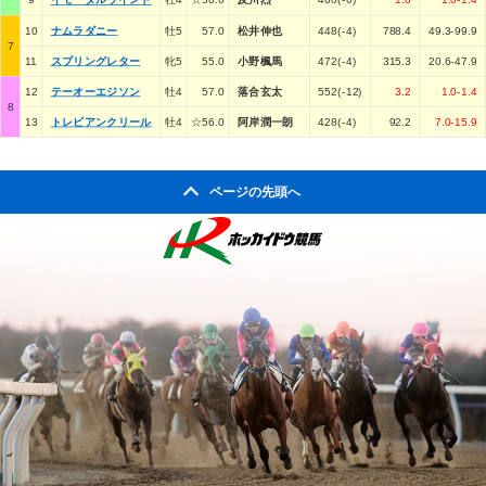
10
ナムラダニー
牡5
57.0
松井伸也
448(-4)
788.4
49.3-99.9
7
11
スプリングレター
牝5
55.0
小野楓馬
472(-4)
315.3
20.6-47.9
12
テーオーエジソン
牡4
57.0
落合玄太
552(-12)
3.2
1.0-1.4
8
13
トレビアンクリール
牡4
☆56.0
阿岸潤一朗
428(-4)
92.2
7.0-15.9
ページの先頭へ