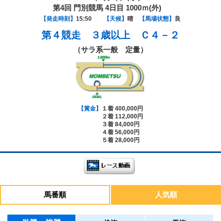
第4回 門別競馬 4日目 1000ｍ(外)
【発走時刻】
15:50
【天候】
晴
【馬場状態】
良
第４競走
３歳以上 Ｃ４－２
（サラ系一般 定量）
【賞金】
１着 400,000円
２着 112,000円
３着 84,000円
４着 56,000円
５着 28,000円
馬番順
人気順