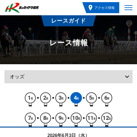
アクセス情報
レースガイド
レース情報
1
2
3
4
5
6
R
R
R
R
R
R
7
8
9
10
11
12
R
R
R
R
R
R
2026年6月3日（水）