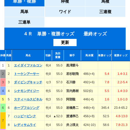
単勝・複勝
枠複
馬複
馬単
ワイド
三連複
三連単
４Ｒ 単勝・複勝オッズ 最終オッズ
更新
負担
枠番
馬番
馬名
性齢
騎手
馬体重
単勝オッズ
複勝オッズ
重量
1
1
エイダイファルコン
牝4
55.0
黒澤愛斗
2
2
トーケンアーサー
牝8
55.0
若杉朝飛
486(+4)
5.4
1.4-3.1
3
3
ダイビングキャッチ
セ3
57.0
石川倭
492(+6)
7.8
2.2-5.4
4
4
シナモンデイジー
牝5
55.0
宮内勇樹
502(0)
5.5
1.4-3.0
5
5
スティールスピネル
牝3
55.0
阿部龍
446(-4)
1.6
1.0-1.0
6
6
ホープフルソング
牝4
55.0
岩橋勇二
448(+4)
345.4
23.4-65.2
7
ハッピーピンク
牝4
▲52.0
渡邊準己
456(+8)
52.5
4.8-13.0
7
8
レディサムライ
牝4
55.0
井上瑛太
424(-10)
58.6
7.8-21.3