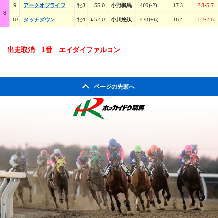
9
アークオブライフ
牝3
55.0
小野楓馬
460(-2)
17.3
2.3-5.7
8
10
タッチダウン
牝4
▲52.0
小川悠汰
478(+6)
18.4
1.2-2.5
出走取消 1番 エイダイファルコン
ページの先頭へ