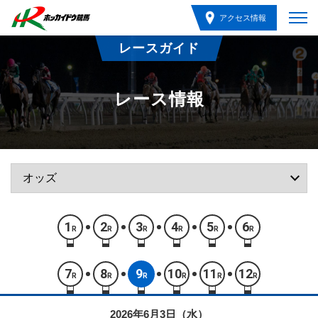
アクセス情報
レースガイド
レース情報
1
2
3
4
5
6
R
R
R
R
R
R
7
8
9
10
11
12
R
R
R
R
R
R
2026年6月3日（水）