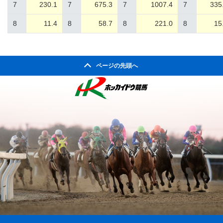
7
230.1
7
675.3
7
1007.4
7
335
8
11.4
8
58.7
8
221.0
8
15
ページの先頭へ