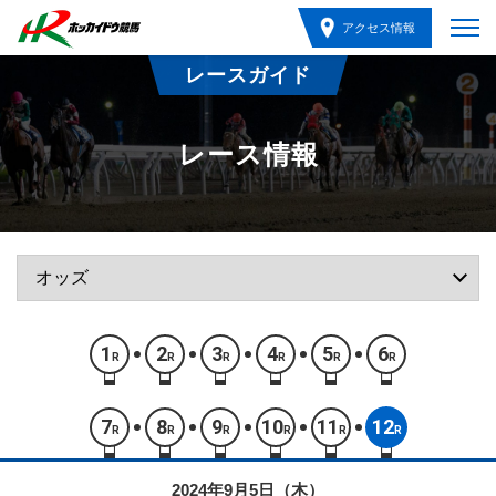
アクセス情報
レースガイド
レース情報
1
2
3
4
5
6
R
R
R
R
R
R
7
8
9
10
11
12
R
R
R
R
R
R
2024年9月5日（木）