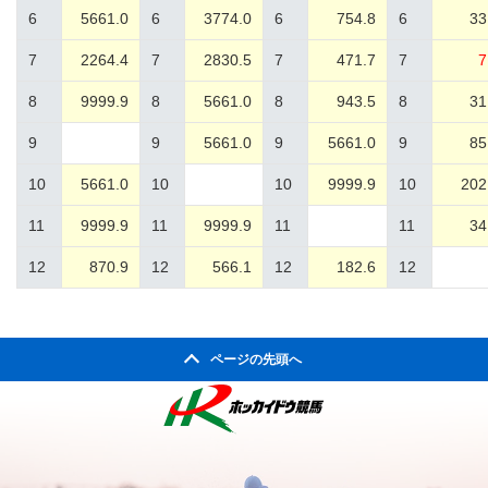
6
5661.0
6
3774.0
6
754.8
6
33
7
2264.4
7
2830.5
7
471.7
7
7
8
9999.9
8
5661.0
8
943.5
8
31
9
9
5661.0
9
5661.0
9
85
10
5661.0
10
10
9999.9
10
202
11
9999.9
11
9999.9
11
11
34
12
870.9
12
566.1
12
182.6
12
ページの先頭へ