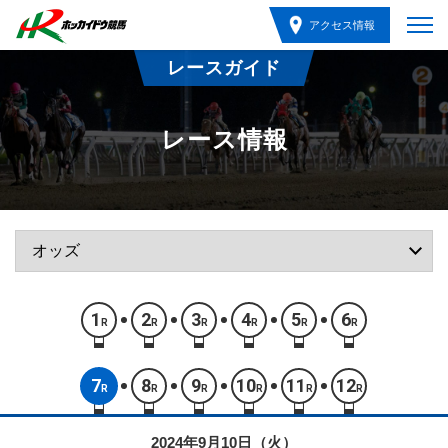
アクセス情報
レースガイド
レース情報
1
2
3
4
5
6
R
R
R
R
R
R
7
8
9
10
11
12
R
R
R
R
R
R
2024年9月10日（火）